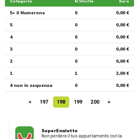
Categoria
N.Vincite
Euro
5+ il Numerone
0
0,00 €
5
0
0,00 €
4
0
0,00 €
3
0
0,00 €
2
0
0,00 €
1
1
2,00 €
4 non in sequenza
0
0,00 €
<
197
198
199
200
>
SuperEnalotto
Non perdere il tuo appuntamento con la