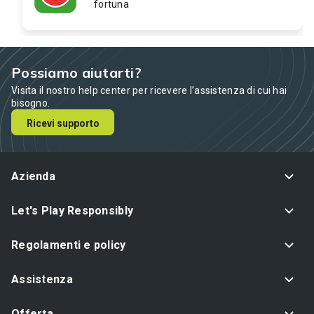
fortuna
Possiamo aiutarti?
Visita il nostro help center per ricevere l’assistenza di cui hai
bisogno.
Ricevi supporto
Azienda
Let's Play Responsibly
Regolamenti e policy
Assistenza
Offerta