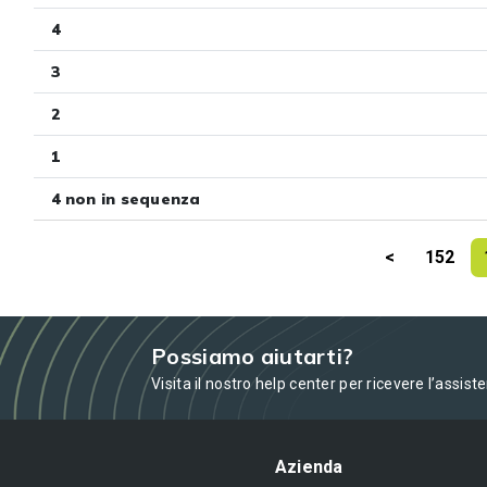
4
3
2
1
4 non in sequenza
<
152
Possiamo aiutarti?
Visita il nostro help center per ricevere l’assist
Azienda