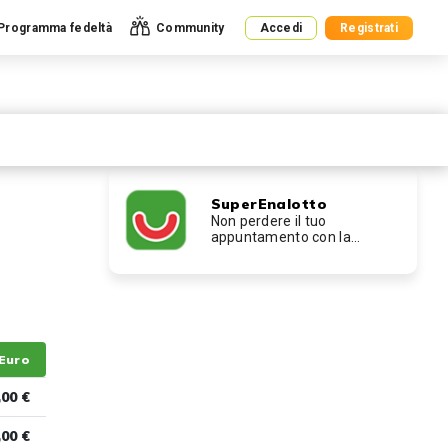
Programma fedeltà
Community
Accedi
Registrati
SuperEnalotto
Non perdere il tuo
appuntamento con la
fortuna
Euro
,00 €
,00 €