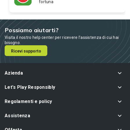
fortuna
Possiamo aiutarti?
Visita il nostro help center per ricevere l’assistenza di cui hai
bisogno.
Ricevi supporto
Azienda
Let's Play Responsibly
Regolamenti e policy
Assistenza
Offerta