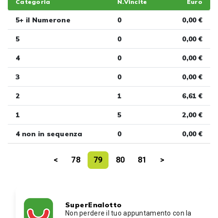
Categoria
N.Vincite
Euro
5+ il Numerone
0
0,00 €
5
0
0,00 €
4
0
0,00 €
3
0
0,00 €
2
1
6,61 €
1
5
2,00 €
4 non in sequenza
0
0,00 €
<
78
79
80
81
>
SuperEnalotto
Non perdere il tuo appuntamento con la