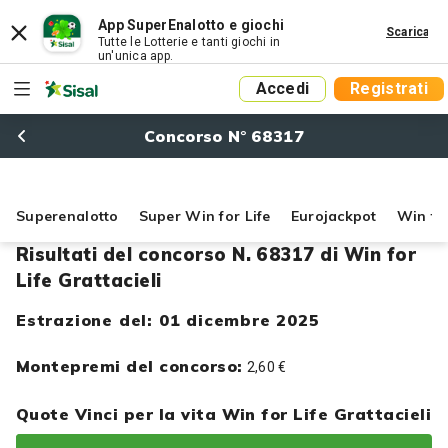
App SuperEnalotto e giochi
Scarica
Tutte le Lotterie e tanti giochi in
un'unica app.
Accedi
Registrati
Concorso N° 68317
Superenalotto
Super Win for Life
Eurojackpot
Win for
Risultati del concorso N. 68317 di Win for
Life Grattacieli
Estrazione del: 01 dicembre 2025
Montepremi del concorso:
2,60 €
Quote Vinci per la vita Win for Life Grattacieli