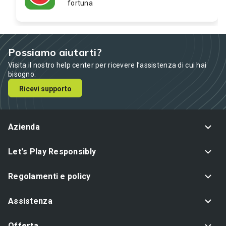
fortuna
Possiamo aiutarti?
Visita il nostro help center per ricevere l’assistenza di cui hai
bisogno.
Ricevi supporto
Azienda
Let's Play Responsibly
Regolamenti e policy
Assistenza
Offerta