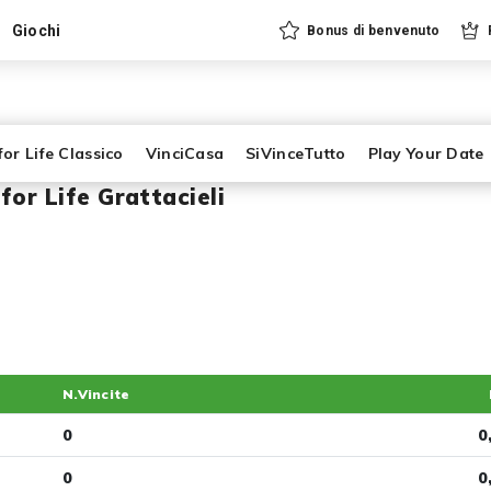
Giochi
Bonus di benvenuto
or Life Classico
VinciCasa
SiVinceTutto
Play Your Date
for Life Grattacieli
N.Vincite
0
0
0
0