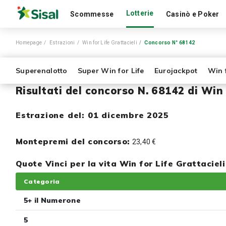
Lotterie
Scommesse
Casinò e Poker
Homepage
Estrazioni
Win for Life Grattacieli
Concorso N° 68142
Superenalotto
Super Win for Life
Eurojackpot
Win f
Risultati del concorso N. 68142 di Win 
Estrazione del: 01 dicembre 2025
Montepremi del concorso:
23,40 €
Quote Vinci per la vita Win for Life Grattacieli
Categoria
5+ il Numerone
5