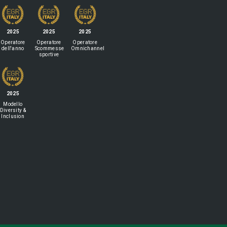
2025
2025
2025
Operatore
Operatore
Operatore
dell'anno
Scommesse
Omnichannel
sportive
2025
Modello
Diversity &
Inclusion