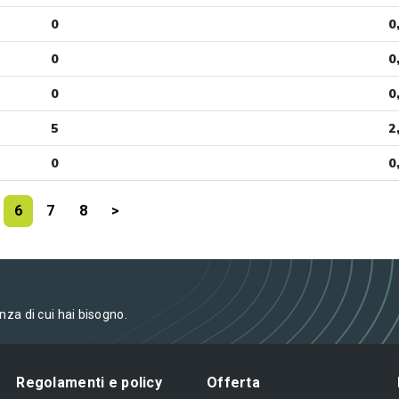
0
0
0
0
0
0
5
2
0
0
6
7
8
>
enza di cui hai bisogno.
Regolamenti e policy
Offerta