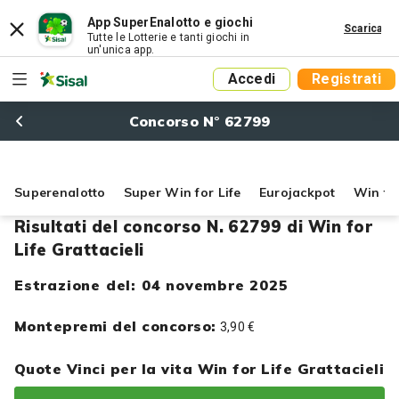
App SuperEnalotto e giochi
Scarica
Tutte le Lotterie e tanti giochi in
un'unica app.
Accedi
Registrati
Concorso N° 62799
Superenalotto
Super Win for Life
Eurojackpot
Win for
Risultati del concorso N. 62799 di Win for
Life Grattacieli
Estrazione del: 04 novembre 2025
Montepremi del concorso:
3,90 €
Quote Vinci per la vita Win for Life Grattacieli