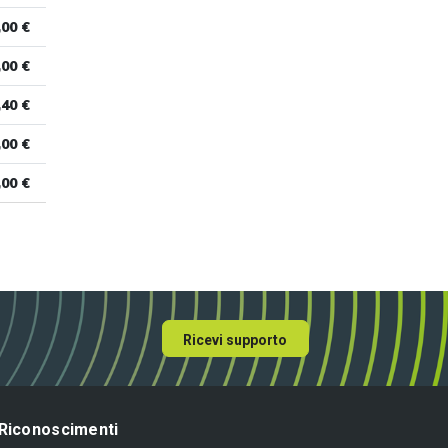
,00 €
,00 €
,40 €
,00 €
,00 €
Ricevi supporto
Riconoscimenti