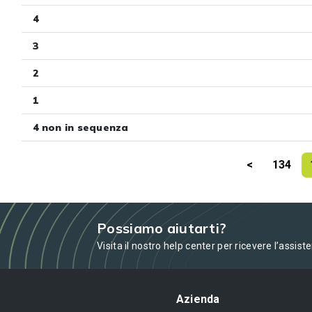
4
3
2
1
4 non in sequenza
<
134
Possiamo aiutarti?
Visita il nostro help center per ricevere l’assist
Azienda