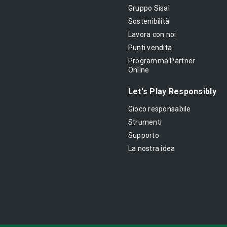
Gruppo Sisal
Sostenibilità
Lavora con noi
Punti vendita
Programma Partner
Online
Let's Play Responsibly
Gioco responsabile
Strumenti
Supporto
La nostra idea