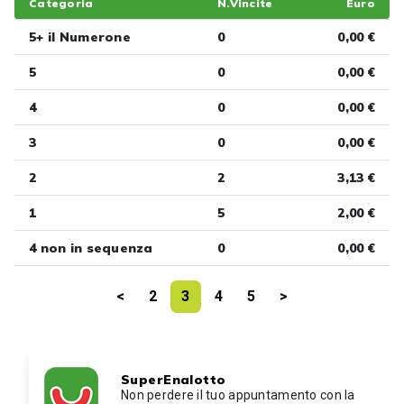
Categoria
N.Vincite
Euro
5+ il Numerone
0
0,00 €
5
0
0,00 €
4
0
0,00 €
3
0
0,00 €
2
2
3,13 €
1
5
2,00 €
4 non in sequenza
0
0,00 €
<
2
3
4
5
>
SuperEnalotto
Non perdere il tuo appuntamento con la