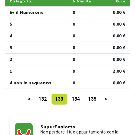
Categoria
N.Vincite
Euro
5+ il Numerone
0
0,00 €
5
0
0,00 €
4
0
0,00 €
3
0
0,00 €
2
0
0,00 €
1
9
2,00 €
4 non in sequenza
0
0,00 €
<
132
133
134
135
>
SuperEnalotto
Non perdere il tuo appuntamento con la