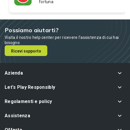
fortuna
Possiamo aiutarti?
Visita il nostro help center per ricevere l’assistenza di cui hai
bisogno.
Ricevi supporto
Azienda
Let's Play Responsibly
Regolamenti e policy
Assistenza
Offerta