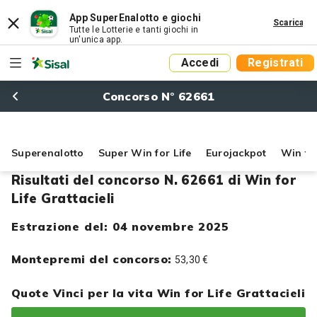
App SuperEnalotto e giochi
Scarica
Tutte le Lotterie e tanti giochi in
un'unica app.
Accedi
Registrati
Concorso N° 62661
Superenalotto
Super Win for Life
Eurojackpot
Win for
Risultati del concorso N. 62661 di Win for
Life Grattacieli
Estrazione del: 04 novembre 2025
Montepremi del concorso:
53,30 €
Quote Vinci per la vita Win for Life Grattacieli