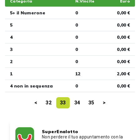
Categoria
N.Vincite
Euro
5+ il Numerone
0
0,00 €
5
0
0,00 €
4
0
0,00 €
3
0
0,00 €
2
0
0,00 €
1
12
2,00 €
4 non in sequenza
0
0,00 €
<
32
33
34
35
>
SuperEnalotto
Non perdere il tuo appuntamento con la