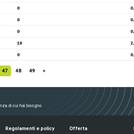
0
0
0
0
0
0
19
2
0
0
47
48
49
>
enza di cui hai bisogno.
Regolamenti e policy
Offerta