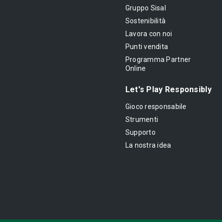
Gruppo Sisal
Sostenibilità
Lavora con noi
Punti vendita
Programma Partner
Online
Let's Play Responsibly
Gioco responsabile
Strumenti
Supporto
La nostra idea