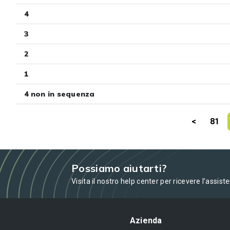
4
3
2
1
4 non in sequenza
<
81
Possiamo aiutarti?
Visita il nostro help center per ricevere l’assist
Azienda