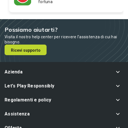
fortuna
Possiamo aiutarti?
Visita il nostro help center per ricevere l’assistenza di cui hai
bisogno.
Ricevi supporto
Azienda
Let's Play Responsibly
Regolamenti e policy
Assistenza
Offerta