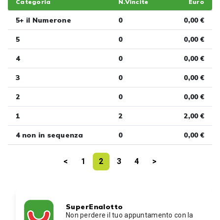
Categoria
N.Vincite
Euro
5+ il Numerone
0
0,00 €
5
0
0,00 €
4
0
0,00 €
3
0
0,00 €
2
0
0,00 €
1
2
2,00 €
4 non in sequenza
0
0,00 €
<
1
2
3
4
>
SuperEnalotto
Non perdere il tuo appuntamento con la