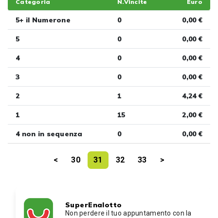
Categoria
N.Vincite
Euro
5+ il Numerone
0
0,00 €
5
0
0,00 €
4
0
0,00 €
3
0
0,00 €
2
1
4,24 €
1
15
2,00 €
4 non in sequenza
0
0,00 €
<
30
31
32
33
>
SuperEnalotto
Non perdere il tuo appuntamento con la