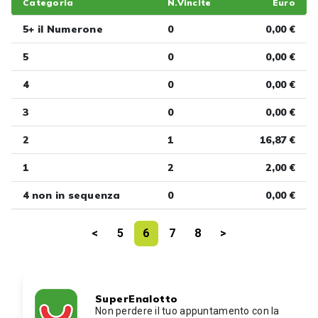
Categoria
N.Vincite
Euro
5+ il Numerone
0
0,00 €
5
0
0,00 €
4
0
0,00 €
3
0
0,00 €
2
1
16,87 €
1
2
2,00 €
4 non in sequenza
0
0,00 €
<
5
6
7
8
>
SuperEnalotto
Non perdere il tuo appuntamento con la