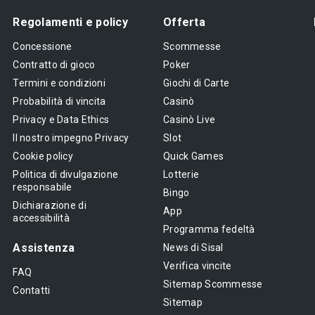
Regolamenti e policy
Offerta
Concessione
Scommesse
Contratto di gioco
Poker
Termini e condizioni
Giochi di Carte
Probabilità di vincita
Casinò
Privacy e Data Ethics
Casinò Live
Il nostro impegno Privacy
Slot
Cookie policy
Quick Games
Politica di divulgazione
Lotterie
responsabile
Bingo
Dichiarazione di
App
accessibilità
Programma fedeltà
Assistenza
News di Sisal
Verifica vincite
FAQ
Sitemap Scommesse
Contatti
Sitemap