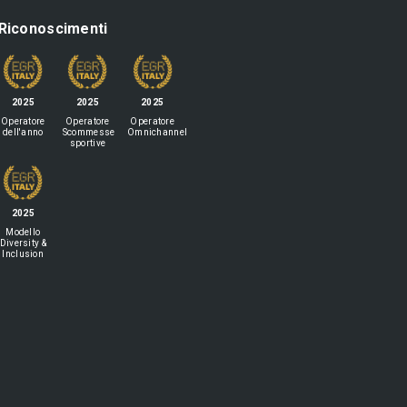
Riconoscimenti
2025
2025
2025
Operatore
Operatore
Operatore
dell'anno
Scommesse
Omnichannel
sportive
2025
Modello
Diversity &
Inclusion