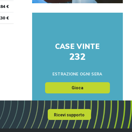
,84 €
,30 €
CASE VINTE
232
ESTRAZIONE OGNI SERA
Gioca
Ricevi supporto