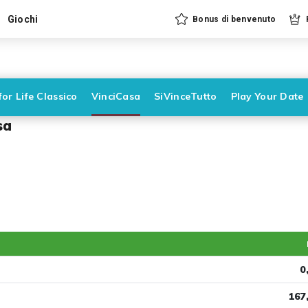
Giochi
Bonus di benvenuto
or Life Classico
VinciCasa
SiVinceTutto
Play Your Date
sa
0
167