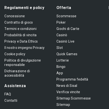
Regolamenti e policy
Offerta
Concessione
Scommesse
Contratto di gioco
Poker
Termini e condizioni
Giochi di Carte
Probabilità di vincita
Casinò
Privacy e Data Ethics
Casinò Live
Il nostro impegno Privacy
Slot
Cookie policy
Quick Games
Politica di divulgazione
Lotterie
responsabile
Bingo
Dichiarazione di
App
accessibilità
Programma fedeltà
Assistenza
News di Sisal
Verifica vincite
FAQ
Sitemap Scommesse
Contatti
Sitemap