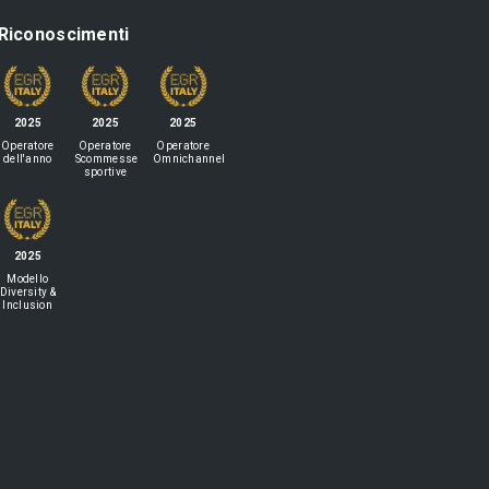
Riconoscimenti
2025
2025
2025
Operatore
Operatore
Operatore
dell'anno
Scommesse
Omnichannel
sportive
2025
Modello
Diversity &
Inclusion