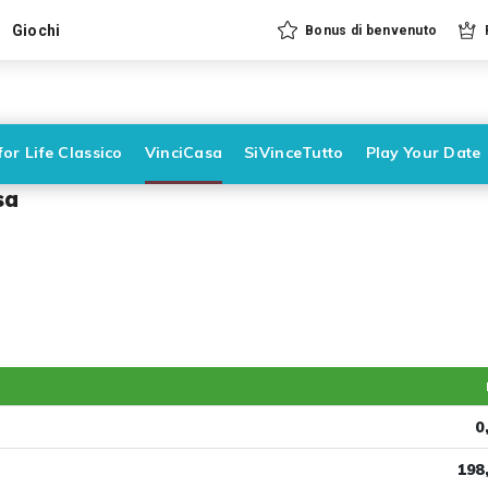
Giochi
Bonus di benvenuto
or Life Classico
VinciCasa
SiVinceTutto
Play Your Date
sa
0
198