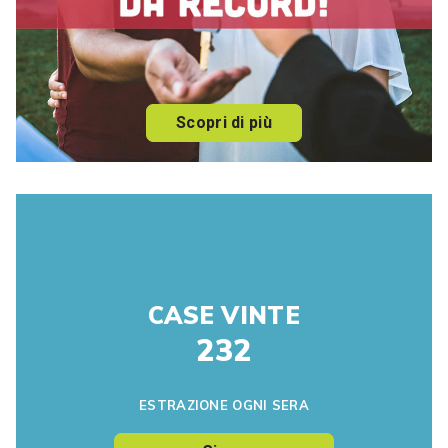
Scopri di più
CASE VINTE
232
ESTRAZIONE OGNI SERA