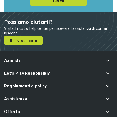
Gioca
Possiamo aiutarti?
Visita il nostro help center per ricevere l’assistenza di cui hai
bisogno.
Ricevi supporto
Azienda
Let's Play Responsibly
Regolamenti e policy
Assistenza
Offerta