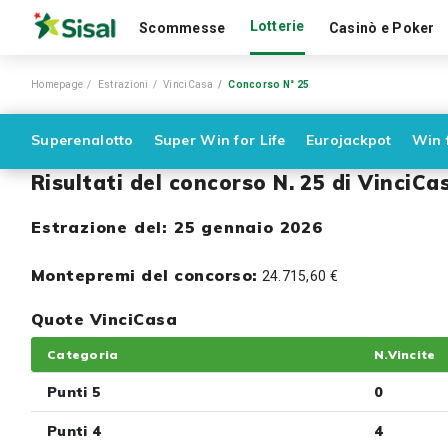
Lotterie
Scommesse
Casinò e Poker
Homepage
Estrazioni
VinciCasa
Concorso N° 25
Superenalotto
Super Win for Life
Eurojackpot
Win f
Risultati del concorso N. 25 di VinciCa
Estrazione del: 25 gennaio 2026
Montepremi del concorso:
24.715,60 €
Quote VinciCasa
Categoria
N.Vincite
Punti 5
0
Punti 4
4