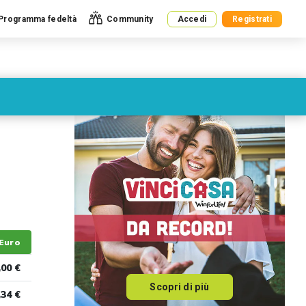
Programma fedeltà
Community
Accedi
Registrati
Euro
,00 €
Scopri di più
,34 €