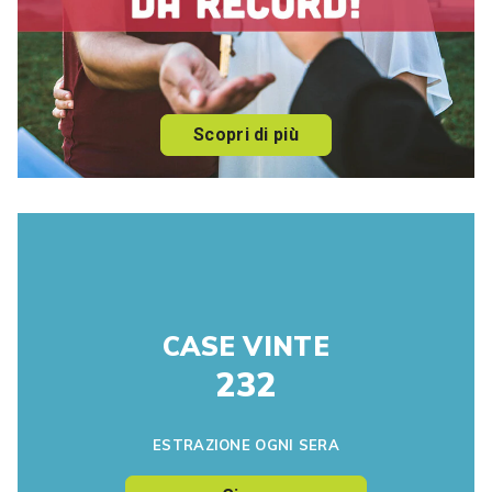
Scopri di più
CASE VINTE
232
ESTRAZIONE OGNI SERA