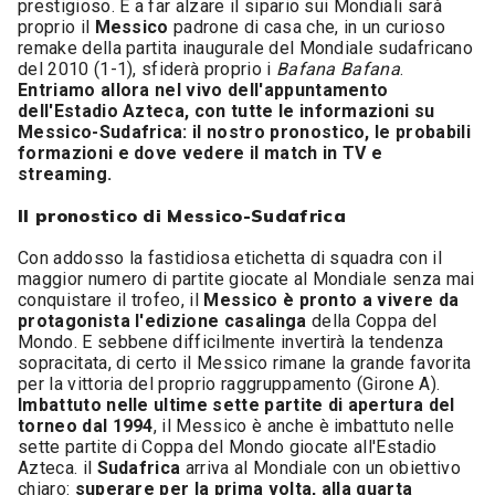
prestigioso. E a far alzare il sipario sui Mondiali sarà
proprio il
Messico
padrone di casa che, in un curioso
remake della partita inaugurale del Mondiale sudafricano
del 2010 (1-1), sfiderà proprio i
Bafana Bafana
.
Entriamo allora nel vivo dell'appuntamento
dell'Estadio Azteca, con tutte le informazioni su
Messico-Sudafrica: il nostro pronostico, le probabili
formazioni e dove vedere il match in TV e
streaming.
Il pronostico di Messico-Sudafrica
Con addosso la fastidiosa etichetta di squadra con il
maggior numero di partite giocate al Mondiale senza mai
conquistare il trofeo, il
Messico è pronto a vivere da
protagonista l'edizione casalinga
della Coppa del
Mondo. E sebbene difficilmente invertirà la tendenza
sopracitata, di certo il Messico rimane la grande favorita
per la vittoria del proprio raggruppamento (Girone A).
Imbattuto nelle ultime sette partite di apertura del
torneo dal 1994
, il Messico è anche è imbattuto nelle
sette partite di Coppa del Mondo giocate all'Estadio
Azteca. il
Sudafrica
arriva al Mondiale con un obiettivo
chiaro:
superare per la prima volta, alla quarta