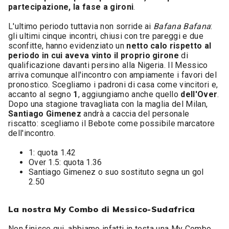
partecipazione, la fase a gironi
.
L'ultimo periodo tuttavia non sorride ai
Bafana Bafana
:
gli ultimi cinque incontri, chiusi con tre pareggi e due
sconfitte, hanno evidenziato un
netto calo rispetto al
periodo in cui aveva vinto il proprio girone
di
qualificazione davanti persino alla Nigeria. Il Messico
arriva comunque all'incontro con ampiamente i favori del
pronostico. Scegliamo i padroni di casa come vincitori e,
accanto al segno
1
, aggiungiamo anche quello
dell'Over
.
Dopo una stagione travagliata con la maglia del Milan,
Santiago Gimenez
andrà a caccia del personale
riscatto: scegliamo il Bebote come possibile marcatore
dell'incontro.
1: quota 1.42
Over 1.5: quota 1.36
Santiago Gimenez o suo sostituto segna un gol
2.50
La nostra My Combo di Messico-Sudafrica
Non finisce qui, abbiamo infatti in testa una My Combo