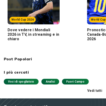
World Cup 2026
World Cup
Dove vedere i Mondiali
Pronostic
2026 in TV, in streaming e in
Canada-Bo
chiaro
2026
Post Popolari
I più cercati
Voci di spogliatoio
Analisi
Fuori Campo
Vedi tutti