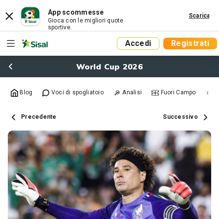
App scommesse
Scarica
Gioca con le migliori quote
sportive.
Accedi
Registrati
World Cup 2026
Blog
Voci di spogliatoio
Analisi
Fuori Campo
R
Precedente
Successivo