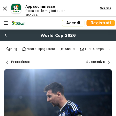
App scommesse
Scarica
Gioca con le migliori quote
sportive.
Accedi
Registrati
World Cup 2026
Blog
Voci di spogliatoio
Analisi
Fuori Campo
R
Precedente
Successivo