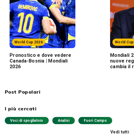
World Cup 2026
World Cup
Pronostico e dove vedere
Mondiali 2
Canada-Bosnia | Mondiali
nuove reg
2026
cambia il
Post Popolari
I più cercati
Voci di spogliatoio
Analisi
Fuori Campo
Vedi tutti