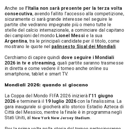
Anche se
l’Italia non sarà presente per la terza volta
consecutiva
, avendo fallito l’accesso alla competizione,
sicuramente ci sarà grande interesse nel seguire le
partite che vedranno impegnate più o meno tutte le
stelle del calcio internazionale, a cominciare dal capitano
dei campioni del mondo
Lionel Messi
e la sua
Argentina
, tra le principali candidate per il titolo, come
mostrano le quote nel
palinsesto Sisal dei Mondiali
.
Cerchiamo di capire quindi
dove seguire i Mondiali
2026 in tv e streaming
, quali partite saranno trasmesse
in diretta e come vedere il torneo anche online su
smartphone, tablet e smart TV.
Mondiali 2026: quando si giocano
La Coppa del Mondo FIFA 2026 inizierà
l’11 giugno
2026
e terminerà il
19 luglio 2026
con la finalissima. La
gara inaugurale si giocherà allo storico Estadio Azteca di
Città del Messico, mentre la finale è in programma negli
Stati Uniti, al
.
New York New Jersey Stadium
Per la prima volta nella storia del torneo parteciperanno