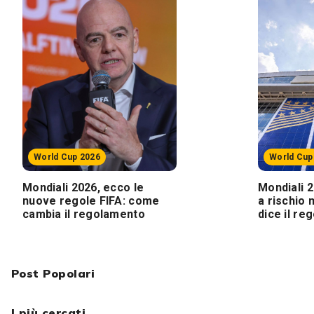
World Cup 2026
World Cup
Mondiali 2026, ecco le
Mondiali 2
nuove regole FIFA: come
a rischio
cambia il regolamento
dice il r
Post Popolari
I più cercati