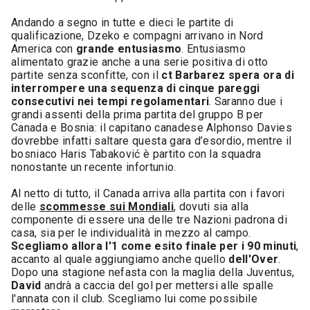
Andando a segno in tutte e dieci le partite di
qualificazione, Dzeko e compagni arrivano in Nord
America con
grande entusiasmo
. Entusiasmo
alimentato grazie anche a una serie positiva di otto
partite senza sconfitte, con il
ct Barbarez spera ora di
interrompere una sequenza di cinque pareggi
consecutivi nei tempi regolamentari
. Saranno due i
grandi assenti della prima partita del gruppo B per
Canada e Bosnia: il capitano canadese Alphonso Davies
dovrebbe infatti saltare questa gara d’esordio, mentre il
bosniaco Haris Tabaković è partito con la squadra
nonostante un recente infortunio.
Al netto di tutto, il Canada arriva alla partita con i favori
delle
scommesse sui Mondiali
, dovuti sia alla
componente di essere una delle tre Nazioni padrona di
casa, sia per le individualità in mezzo al campo.
Scegliamo allora l'1 come esito finale per i 90 minuti
,
accanto al quale aggiungiamo anche quello
dell'Over
.
Dopo una stagione nefasta con la maglia della Juventus,
David
andrà a caccia del gol per mettersi alle spalle
l'annata con il club. Scegliamo lui come possibile