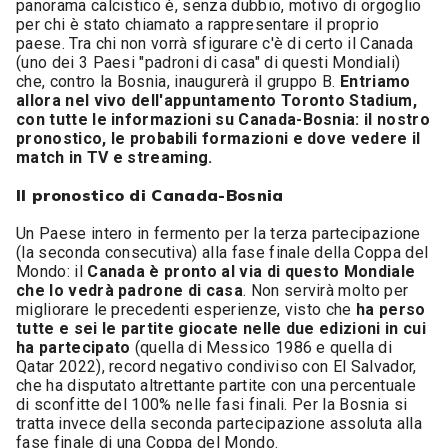
panorama calcistico è, senza dubbio, motivo di orgoglio
per chi è stato chiamato a rappresentare il proprio
paese. Tra chi non vorrà sfigurare c'è di certo il Canada
(uno dei 3 Paesi "padroni di casa" di questi Mondiali)
che, contro la Bosnia, inaugurerà il gruppo B.
Entriamo
allora nel vivo dell'appuntamento Toronto Stadium,
con tutte le informazioni su Canada-Bosnia: il nostro
pronostico, le probabili formazioni e dove vedere il
match in TV e streaming.
Il pronostico di Canada-Bosnia
Un Paese intero in fermento per la terza partecipazione
(la seconda consecutiva) alla fase finale della Coppa del
Mondo: il
Canada è pronto al via di questo Mondiale
che lo vedrà padrone di casa
. Non servirà molto per
migliorare le precedenti esperienze, visto che
ha perso
tutte e sei le partite giocate nelle due edizioni in cui
ha partecipato
(quella di Messico 1986 e quella di
Qatar 2022), record negativo condiviso con El Salvador,
che ha disputato altrettante partite con una percentuale
di sconfitte del 100% nelle fasi finali. Per la Bosnia si
tratta invece della seconda partecipazione assoluta alla
fase finale di una Coppa del Mondo.