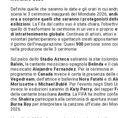
Definite quelle che saranno le date e gli orari in cui andr
scena le 3 cerimonie inaugurali del Mondiale 2026,
and
ora a scoprire quelli che saranno i protagonisti dell
esibizioni
. La Fifa dal canto suo è stata chiara, l'obietti
quello di trasformare le cerimonie in un vero e proprio
e
di intrattenimento globale
. Centinaia di artisti, attori e
volontari parteciperanno a spettacoli creati appositame
il giorno dell'inaugurazione. Quasi
900
persone sono coi
nella produzione delle 3 cerimonie.
Sul palco dello
Stadio Azteca
saliranno la star colomb
Balvin,
la cantante messicano-spagnola
Belinda
e il cal
messicano
Alejandro Fernandez
. Per la cerimonia in
programma in
Canada
invece è certa la presenza della 
Vegedream
, dell'attrice e ballerina
Nora Fatehi
e di
Al
Morissette
e
Michael Bublé
. Per l'evento negli Stati Un
invece le esibizioni saranno di
Katy Perry
, del rapper
F
della cantante brasiliana
Anitta
. La FIFA ha inoltre conf
che
Shakira
parteciperà alla cerimonia di apertura insi
Burna Boy
per interpretare la canzone ufficiale dei Mon
2026.