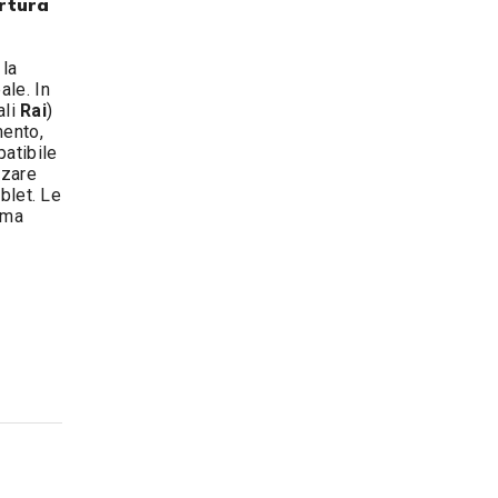
rtura
 la
ale. In
ali
Rai
)
mento,
atibile
zzare
blet. Le
rma