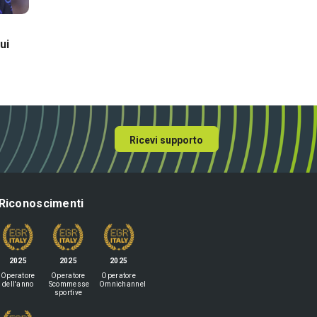
World Cup 2026
World Cup 2026
Montepremi Mondiali 2026:
Fantamondiale 2026:
ui
quanto guadagna chi vince?
migliori portieri su 
puntare
Ricevi supporto
Riconoscimenti
2025
2025
2025
Operatore
Operatore
Operatore
dell'anno
Scommesse
Omnichannel
sportive