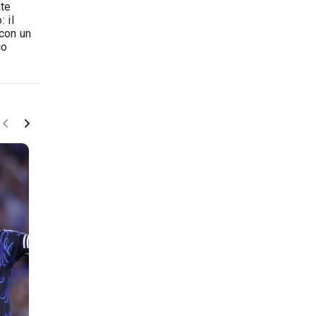
ate
 il
 con un
co