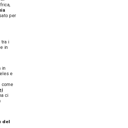
frica,
nia
sato per
tra i
e in
 in
geles e
D, come
ei
ma ci
a
a del