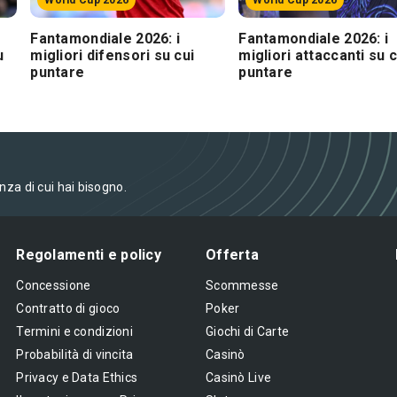
World Cup 2026
World Cup 2026
Fantamondiale 2026: i
Fantamondiale 2026: i
u
migliori difensori su cui
migliori attaccanti su c
puntare
puntare
enza di cui hai bisogno.
Regolamenti e policy
Offerta
Concessione
Scommesse
Contratto di gioco
Poker
Termini e condizioni
Giochi di Carte
Probabilità di vincita
Casinò
Privacy e Data Ethics
Casinò Live