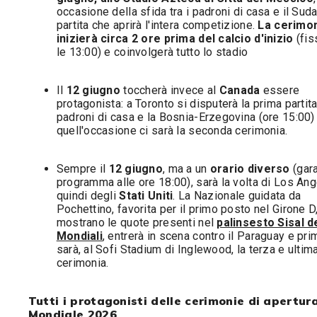
occasione della sfida tra i padroni di casa e il Suda
partita che aprirà l'intera competizione.
La cerimo
inizierà circa 2 ore prima del calcio d'inizio
(fis
le 13:00) e coinvolgerà tutto lo stadio
Il
12 giugno
toccherà invece al
Canada
essere
protagonista: a Toronto si disputerà la prima partita 
padroni di casa e la Bosnia-Erzegovina (ore 15:00) 
quell'occasione ci sarà la seconda cerimonia.
Sempre il
12 giugno
, ma a un
orario diverso
(gara
programma alle ore 18:00), sarà la volta di Los An
quindi degli
Stati Uniti
. La Nazionale guidata da
Pochettino, favorita per il primo posto nel Girone 
mostrano le quote presenti nel
palinsesto Sisal d
Mondiali
, entrerà in scena contro il Paraguay e pri
sarà, al Sofi Stadium di Inglewood, la terza e ultim
cerimonia.
Tutti i protagonisti delle cerimonie di apertur
Mondiale 2026