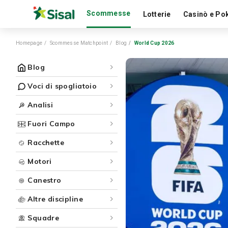
Scommesse
Lotterie
Casinò e Po
Homepage
Scommesse Matchpoint
Blog
World Cup 2026
Blog
Voci di spogliatoio
Analisi
Fuori Campo
Racchette
Motori
Canestro
Altre discipline
Squadre