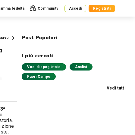
amma fedeltà
Community
Accedi
Registrati
Post Popolari
ssivo
a
I più cercati
Voci di spogliatoio
Analisi
Fuori Campo
i
Vedi tutti
23ª
no
storia,
dizione
ste.