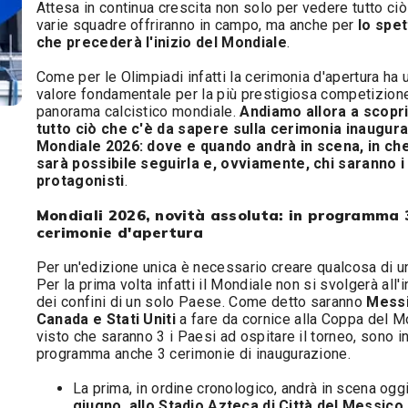
Attesa in continua crescita non solo per vedere tutto ciò
varie squadre offriranno in campo, ma anche per
lo spe
che precederà l'inizio del Mondiale
.
Come per le Olimpiadi infatti la cerimonia d'apertura ha 
valore fondamentale per la più prestigiosa competizion
panorama calcistico mondiale.
Andiamo allora a scopr
tutto ciò che c'è da sapere sulla cerimonia inaugura
Mondiale 2026: dove e quando andrà in scena, in c
sarà possibile seguirla e, ovviamente, chi saranno i
protagonisti
.
Mondiali 2026, novità assoluta: in programma 
cerimonie d'apertura
Per un'edizione unica è necessario creare qualcosa di u
Per la prima volta infatti il Mondiale non si svolgerà all'
dei confini di un solo Paese. Come detto saranno
Messi
Canada e Stati Uniti
a fare da cornice alla Coppa del M
visto che saranno 3 i Paesi ad ospitare il torneo, sono i
programma anche 3 cerimonie di inaugurazione.
La prima, in ordine cronologico, andrà in scena ogg
giugno, allo Stadio Azteca di Città del Messico
,