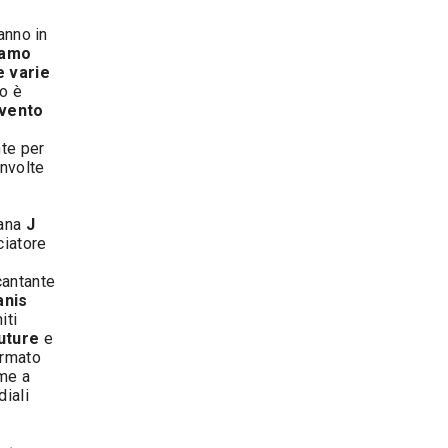
anno in
iamo
e varie
vo è
vento
nte per
nvolte
iana
J
ciatore
cantante
anis
iti
uture
e
ermato
eme a
diali