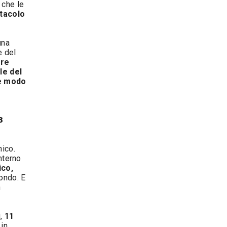
 che le
ttacolo
una
e del
ire
le del
he modo
3
nico.
interno
co,
ondo. E
n
i,
11
 in