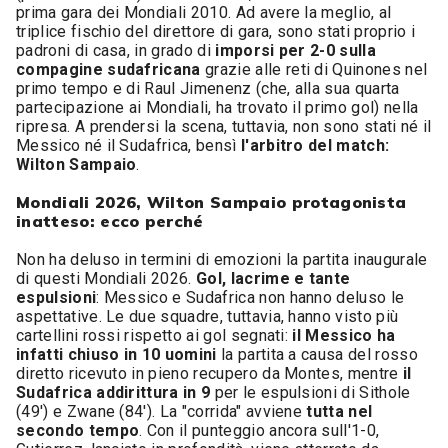
prima gara dei Mondiali 2010. Ad avere la meglio, al
triplice fischio del direttore di gara, sono stati proprio i
padroni di casa, in grado di
imporsi per 2-0 sulla
compagine sudafricana
grazie alle reti di Quinones nel
primo tempo e di Raul Jimenenz (che, alla sua quarta
partecipazione ai Mondiali, ha trovato il primo gol) nella
ripresa. A prendersi la scena, tuttavia, non sono stati né il
Messico né il Sudafrica, bensì
l'arbitro del match:
Wilton Sampaio
.
Mondiali 2026, Wilton Sampaio protagonista
inatteso: ecco perché
Non ha deluso in termini di emozioni la partita inaugurale
di questi Mondiali 2026.
Gol, lacrime e tante
espulsioni
: Messico e Sudafrica non hanno deluso le
aspettative. Le due squadre, tuttavia, hanno visto più
cartellini rossi rispetto ai gol segnati:
il Messico ha
infatti chiuso in 10 uomini
la partita a causa del rosso
diretto ricevuto in pieno recupero da Montes, mentre
il
Sudafrica addirittura in 9
per le espulsioni di Sithole
(49') e Zwane (84'). La "corrida" avviene
tutta nel
secondo tempo
. Con il punteggio ancora sull'1-0,