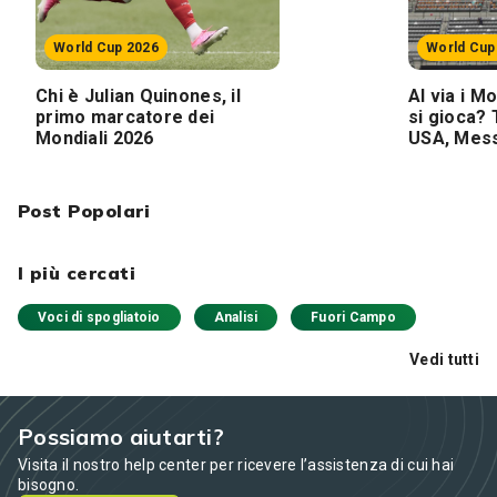
World Cup 2026
World Cup
Chi è Julian Quinones, il
Al via i M
primo marcatore dei
si gioca? T
Mondiali 2026
USA, Mess
Post Popolari
I più cercati
Voci di spogliatoio
Analisi
Fuori Campo
Vedi tutti
Possiamo aiutarti?
Visita il nostro help center per ricevere l’assistenza di cui hai
bisogno.