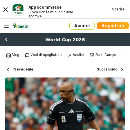
App scommesse
Scarica
Gioca con le migliori quote
sportive.
Accedi
Registrati
World Cup 2026
Blog
Voci di spogliatoio
Analisi
Fuori Campo
R
Precedente
Successivo