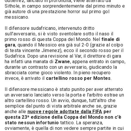
Gutierrez, lanciato in profondità, viene atterrato da
Sithole, in campo sorprendentemente dal primo minuto e
già autore di una prestazione horror sul primo gol
messicano.
Il difensore sudafricano, intervenuto dritto
sull'avversario, si è visto sventolare sotto il naso il
primo rosso di questa Coppa del Mondo. Nel
finale di
gara
, quando il Messico era già sul 2-0 (grazie al colpo
di testa vincente Jimenez), ecco il secondo rosso per il
Sudafrica. Dopo una revisione al Var, il direttore di gara
ha infatti una manata di
Zwane
, appena entrato in campo,
durante un contrasto con un avversario, giudicando la
sbracciata come gioco violento. In pieno recupero
invece, è arrivato il
cartellino rosso per Montes
.
Il difensore messicano è stato punito per aver atterrato
un avversario lanciato verso la porta e l'arbitro estrae un
altro cartellino rosso. Un avvio, dunque, tutt'altro che
semplice dal punto di vista arbitrale anche se, grazie
anche alle
nuove regole adottate dalla FIFA
per
questa 23ª edizione della Coppa del Mondo non c'è
stato nessun infortunio
tattico. La speranza,
ovviamente, è quella di non vedere sempre partite in cui