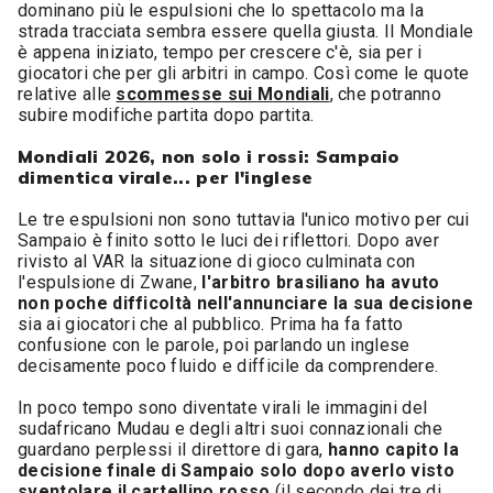
dominano più le espulsioni che lo spettacolo ma la
strada tracciata sembra essere quella giusta. Il Mondiale
è appena iniziato, tempo per crescere c'è, sia per i
giocatori che per gli arbitri in campo. Così come le quote
relative alle
scommesse sui Mondiali
, che potranno
subire modifiche partita dopo partita.
Mondiali 2026, non solo i rossi: Sampaio
dimentica virale... per l'inglese
Le tre espulsioni non sono tuttavia l'unico motivo per cui
Sampaio è finito sotto le luci dei riflettori. Dopo aver
rivisto al VAR la situazione di gioco culminata con
l'espulsione di Zwane,
l'arbitro brasiliano ha avuto
non poche difficoltà nell'annunciare la sua decisione
sia ai giocatori che al pubblico. Prima ha fa fatto
confusione con le parole, poi parlando un inglese
decisamente poco fluido e difficile da comprendere.
In poco tempo sono diventate virali le immagini del
sudafricano Mudau e degli altri suoi connazionali che
guardano perplessi il direttore di gara,
hanno capito la
decisione finale di Sampaio solo dopo averlo visto
sventolare il cartellino rosso
(il secondo dei tre di