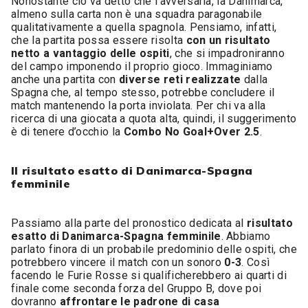
Nonostante ciò va detto che l’avversaria, la Danimarca,
almeno sulla carta non è una squadra paragonabile
qualitativamente a quella spagnola. Pensiamo, infatti,
che la partita possa essere risolta
con un risultato
netto a vantaggio delle ospiti
, che si impadroniranno
del campo imponendo il proprio gioco. Immaginiamo
anche una partita con
diverse reti realizzate
dalla
Spagna che, al tempo stesso, potrebbe concludere il
match mantenendo la porta inviolata. Per chi va alla
ricerca di una giocata a quota alta, quindi, il suggerimento
è di tenere d’occhio la
Combo No Goal+Over 2.5
.
Il risultato esatto di Danimarca-Spagna
femminile
Passiamo alla parte del pronostico dedicata al
risultato
esatto di Danimarca-Spagna femminile
. Abbiamo
parlato finora di un probabile predominio delle ospiti, che
potrebbero vincere il match con un sonoro
0-3
. Così
facendo le Furie Rosse si qualificherebbero ai quarti di
finale come seconda forza del Gruppo B, dove poi
dovranno
affrontare le padrone di casa