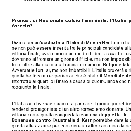
Pronostici Nazionale calcio femminile: l’Italia 
farcela?
Diamo ora
un’occhiata all’Italia di Milena Bertolini
che
se non può essere inserita tra le principali candidate all
vittoria finale, avrà comunque modo di dire la sua. Le az
dovranno affrontare un girone difficile, ma non impossib
loro, oltre alla già citata Francia, ci saranno
Belgio
e
Isl
Avversarie forti sì, ma non imbattibili. L’Italia proverà a 
quella bellissima esperienza che è stato
il Mondiale d
interrotto ai quarti di finale a causa di quell’Olanda che h
raggiunto la finale.
L’Italia se dovesse riuscire a passare il girone potrebb
rendersi protagonista di un altro torneo emozionante. U
vittoria come quella conquistata con
una doppietta di
Bonansea contro l’Australia di Kerr
potrebbe dare la 
giusta alle azzurre per compiere un altro cammino da ric