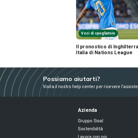
Voci di spogliatoio
Il pronostico di Inghilterr
Italia di Nations League
Possiamo aiutarti?
Visita il nostro help center per ricevere l’assist
Azienda
Gruppo Sisal
Sostenibilità
Lavora con noi