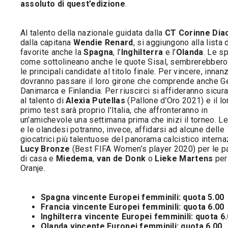
assoluto di quest’edizione
.
Al talento della nazionale guidata dalla
CT Corinne Dia
dalla capitana
Wendie
Renard
, si aggiungono alla lista 
favorite anche la
Spagna
, l’
Inghilterra
e l’
Olanda
. Le s
come sottolineano anche le quote Sisal, sembrerebber
le principali candidate al titolo finale. Per vincere, innanz
dovranno passare il loro girone che comprende anche G
Danimarca e Finlandia. Per riuscirci si affideranno sicu
al talento di
Alexia
Putellas
(Pallone d’Oro 2021) e il lo
primo test sarà proprio l’Italia, che affronteranno in
un’amichevole una settimana prima che inizi il torneo. Le
e le olandesi potranno, invece, affidarsi ad alcune delle
giocatrici più talentuose del panorama calcistico interna
Lucy
Bronze
(Best FIFA Women’s player 2020) per le p
di casa e
Miedema
,
van
de Donk
o
Lieke
Martens
per
Oranje.
Spagna vincente Europei femminili: quota 5.00
Francia vincente Europei femminili: quota 6.00
Inghilterra vincente Europei femminili: quota 6
Olanda vincente Europei femminili: quota 6.00