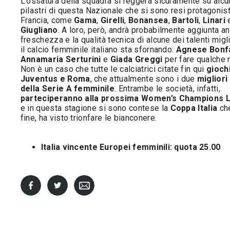
L’ossatura della squadra si reggerà sicuramente su alcu
pilastri di questa Nazionale che si sono resi protagonist
Francia, come
Gama
,
Girelli
,
Bonansea
,
Bartoli
,
Linari
Giugliano
. A loro, però, andrà probabilmente aggiunta an
freschezza e la qualità tecnica di alcune dei talenti migl
il calcio femminile italiano sta sfornando:
Agnese
Bonf
Annamaria
Serturini
e
Giada
Greggi
per fare qualche
Non è un caso che tutte le calciatrici citate fin qui
gioch
Juventus e Roma
, che attualmente sono i due
migliori
della Serie A femminile
. Entrambe le società, infatti,
parteciperanno alla prossima Women’s Champions 
e in questa stagione si sono contese la
Coppa
Italia
che
fine, ha visto trionfare le bianconere.
Italia vincente Europei femminili: quota 25.00