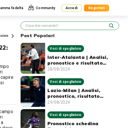
amma fedeltà
Community
Accedi
Registrati
Post Popolari
ssivo
22:
Voci di spogliatoio
Inter-Atalanta | Analisi,
pronostico e risultato
campo
esatto
28/08/2024
ri
 capire
Voci di spogliatoio
si
Lazio-Milan | Analisi,
pronostico, risultato
esatto e marcatori
29/08/2024
n campo
Voci di spogliatoio
ri
 a
Pronostico schedina
 e dove