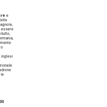
cre
e
delle
pagnole,
o essere
itutto,
ermania,
ramente
ro
 inglesi
zionale:
adrone
 le
.00