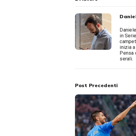
Daniel
Daniele
in Seri
campett
inizia 
Pensa c
serali.
Post Precedenti