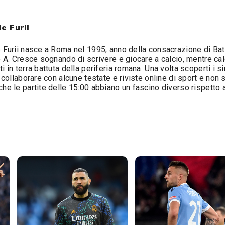
e Furii
 Furii nasce a Roma nel 1995, anno della consacrazione di Bat
e A. Cresce sognando di scrivere e giocare a calcio, mentre cal
i in terra battuta della periferia romana. Una volta scoperti i sin
a collaborare con alcune testate e riviste online di sport e non 
he le partite delle 15:00 abbiano un fascino diverso rispetto 