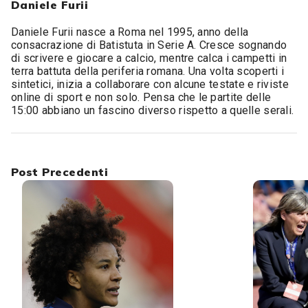
Daniele Furii
Daniele Furii nasce a Roma nel 1995, anno della
consacrazione di Batistuta in Serie A. Cresce sognando
di scrivere e giocare a calcio, mentre calca i campetti in
terra battuta della periferia romana. Una volta scoperti i
sintetici, inizia a collaborare con alcune testate e riviste
online di sport e non solo. Pensa che le partite delle
15:00 abbiano un fascino diverso rispetto a quelle serali.
Post Precedenti