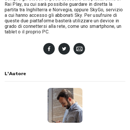
Rai Play, su cui sarà possibile guardare in diretta la
partita tra Inghilterra e Norvegia, oppure SkyGo, servizio
a cui hanno accesso gli abbonati Sky. Per usufruire di
queste due piattaforme basterà utilizzare un device in
grado di connettersi alla rete, come uno smartphone, un
tablet o il proprio PC.
L'Autore