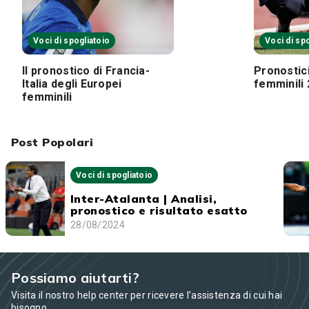
Voci di spogliatoio
Voci di sp
Il pronostico di Francia-
Pronostici
Italia degli Europei
femminili 
femminili
Post Popolari
Voci di spogliatoio
Inter-Atalanta | Analisi,
pronostico e risultato esatto
28/08/2024
Possiamo aiutarti?
Visita il nostro help center per ricevere l’assistenza di cui hai
bisogno.