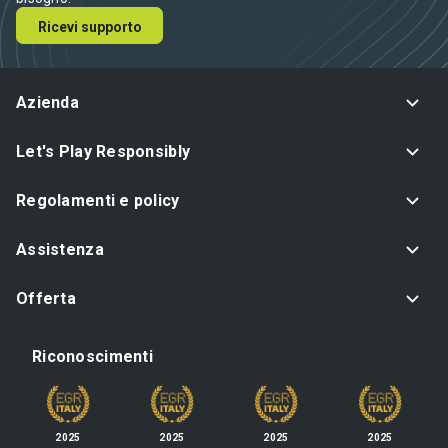
Ricevi supporto
Azienda
Let's Play Responsibly
Regolamenti e policy
Assistenza
Offerta
Riconoscimenti
2025
2025
2025
2025