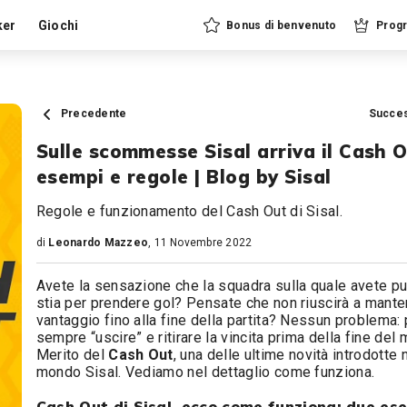
ker
Giochi
Bonus di benvenuto
Progr
Precedente
Succe
Sulle scommesse Sisal arriva il Cash O
esempi e regole | Blog by Sisal
Regole e funzionamento del Cash Out di Sisal.
di
Leonardo Mazzeo
, 11 Novembre 2022
Avete la sensazione che la squadra sulla quale avete pu
stia per prendere gol? Pensate che non riuscirà a manten
vantaggio fino alla fine della partita? Nessun problema:
sempre “uscire” e ritirare la vincita prima della fine del 
Merito del
Cash Out
, una delle ultime novità introdotte 
mondo Sisal. Vediamo nel dettaglio come funziona.
Cash Out di Sisal, ecco come funziona: due es