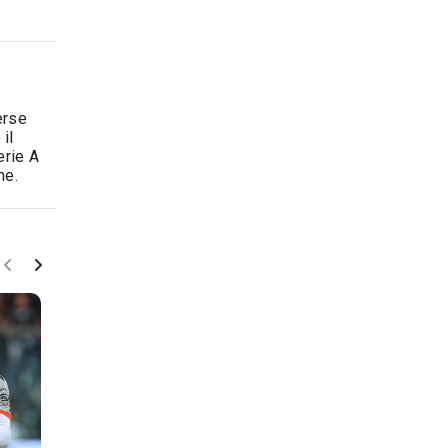
erse
il
erie A
ne.