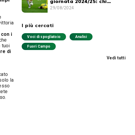
giornata 2024/25: chi
schierare e chi evitare
29/08/2024
e
ittoria
I più cercati
con i
Voci di spogliatoio
Analisi
 che
 tuoi
Fuori Campo
re di
Vedi tutti
cato
solo la
cesso
tete
sso.