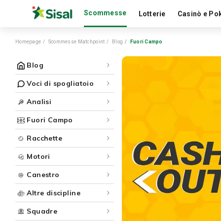
Scommesse
Lotterie
Casinò e Po
Homepage
Scommesse Matchpoint
Blog
Fuori Campo
Blog
Voci di spogliatoio
Analisi
Fuori Campo
Racchette
Motori
Canestro
Altre discipline
Squadre