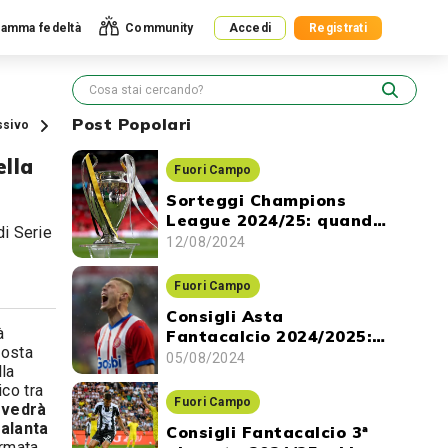
amma fedeltà
Community
Accedi
Registrati
Post Popolari
ssivo
ella
Fuori Campo
Sorteggi Champions
League 2024/25: quando
di Serie
ci sono e dove vederli
12/08/2024
Fuori Campo
Consigli Asta
à
Fantacalcio 2024/2025:
sosta
gli attaccanti da
05/08/2024
lla
prendere
ico tra
Fuori Campo
e vedrà
talanta
Consigli Fantacalcio 3ª
ermata