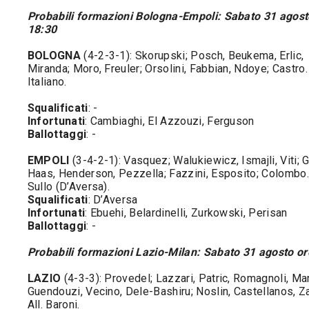
Probabili formazioni Bologna-Empoli: Sabato 31 agost
18:30
BOLOGNA
(4-2-3-1): Skorupski; Posch, Beukema, Erlic,
Miranda; Moro, Freuler; Orsolini, Fabbian, Ndoye; Castro. 
Italiano.
Squalificati
: -
Infortunati
: Cambiaghi, El Azzouzi, Ferguson
Ballottaggi
: -
EMPOLI
(3-4-2-1): Vasquez; Walukiewicz, Ismajli, Viti; G
Haas, Henderson, Pezzella; Fazzini, Esposito; Colombo. 
Sullo (D’Aversa).
Squalificati
: D’Aversa
Infortunati
: Ebuehi, Belardinelli, Zurkowski, Perisan
Ballottaggi
: -
Probabili formazioni Lazio-Milan: Sabato 31 agosto or
LAZIO
(4-3-3): Provedel; Lazzari, Patric, Romagnoli, Ma
Guendouzi, Vecino, Dele-Bashiru; Noslin, Castellanos, Z
All. Baroni.