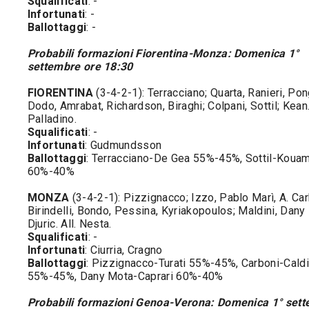
Squalificati
: -
Infortunati
: -
Ballottaggi
: -
Probabili formazioni Fiorentina-Monza: Domenica 1°
settembre ore 18:30
FIORENTINA
(3-4-2-1): Terracciano; Quarta, Ranieri, Pon
Dodo, Amrabat, Richardson, Biraghi; Colpani, Sottil; Kean.
Palladino.
Squalificati
: -
Infortunati
: Gudmundsson
Ballottaggi
: Terracciano-De Gea 55%-45%, Sottil-Koua
60%-40%
MONZA
(3-4-2-1): Pizzignacco; Izzo, Pablo Marì, A. Car
Birindelli, Bondo, Pessina, Kyriakopoulos; Maldini, Dany
Djuric. All. Nesta.
Squalificati
: -
Infortunati
: Ciurria, Cragno
Ballottaggi
: Pizzignacco-Turati 55%-45%, Carboni-Caldi
55%-45%, Dany Mota-Caprari 60%-40%
Probabili formazioni Genoa-Verona: Domenica 1° set