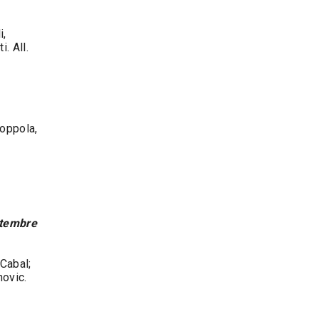
i,
. All.
oppola,
ttembre
 Cabal;
hovic.