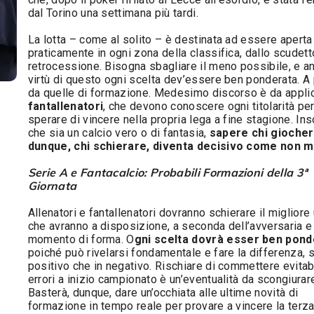
dal Torino una settimana più tardi.
La lotta – come al solito – è destinata ad essere aperta
praticamente in ogni zona della classifica, dallo scudett
retrocessione. Bisogna sbagliare il meno possibile, e a
virtù di questo ogni scelta dev’essere ben ponderata. A 
da quelle di formazione. Medesimo discorso è da applic
fantallenatori
, che devono conoscere ogni titolarità pe
sperare di vincere nella propria lega a fine stagione. I
che sia un calcio vero o di fantasia,
sapere chi giocher
dunque, chi schierare, diventa decisivo come non m
Serie A e Fantacalcio: Probabili Formazioni della 3ª
Giornata
Allenatori e fantallenatori dovranno schierare il migliore 
che avranno a disposizione, a seconda dell’avversaria e
momento di forma. O
gni scelta dovrà esser ben pond
poiché può rivelarsi fondamentale e fare la differenza, s
positivo che in negativo. Rischiare di commettere evitabi
errori a inizio campionato è un’eventualità da scongiurar
Basterà, dunque, dare un’occhiata alle ultime novità di
formazione in tempo reale per provare a vincere la terz