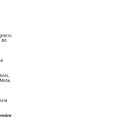
gracic;
 All.
mé
boni;
 Mota;
rola
tembre