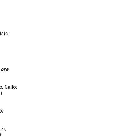
sic,
 ore
, Gallo;
i.
te
zi,
a.