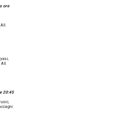
o ore
All.
yasi,
All.
e 20:45
rusic;
accagni.