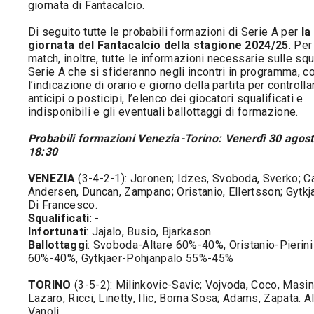
giornata di Fantacalcio.
Di seguito tutte le probabili formazioni di Serie A per
la
giornata del Fantacalcio della stagione 2024/25
. Per
match, inoltre, tutte le informazioni necessarie sulle sq
Serie A che si sfideranno negli incontri in programma, c
l’indicazione di orario e giorno della partita per controlla
anticipi o posticipi, l’elenco dei giocatori squalificati e
indisponibili e gli eventuali ballottaggi di formazione.
Probabili formazioni Venezia-Torino: Venerdì 30 agost
18:30
VENEZIA
(3-4-2-1): Joronen; Idzes, Svoboda, Sverko; C
Andersen, Duncan, Zampano; Oristanio, Ellertsson; Gytkjae
Di Francesco.
Squalificati
: -
Infortunati
: Jajalo, Busio, Bjarkason
Ballottaggi
: Svoboda-Altare 60%-40%, Oristanio-Pierini
60%-40%, Gytkjaer-Pohjanpalo 55%-45%
TORINO
(3-5-2): Milinkovic-Savic; Vojvoda, Coco, Masin
Lazaro, Ricci, Linetty, Ilic, Borna Sosa; Adams, Zapata. Al
Vanoli.