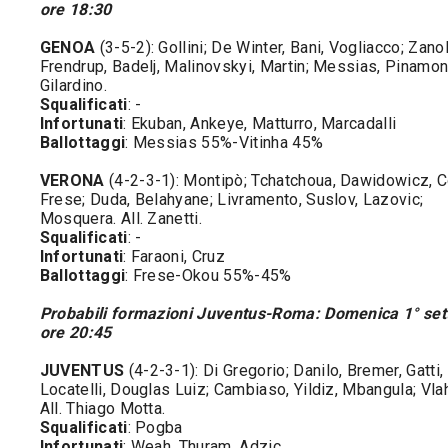
ore 18:30
GENOA
(3-5-2): Gollini; De Winter, Bani, Vogliacco; Zanol
Frendrup, Badelj, Malinovskyi, Martin; Messias, Pinamonti
Gilardino.
Squalificati
: -
Infortunati
: Ekuban, Ankeye, Matturro, Marcadalli
Ballottaggi
: Messias 55%-Vitinha 45%
VERONA
(4-2-3-1): Montipò; Tchatchoua, Dawidowicz, C
Frese; Duda, Belahyane; Livramento, Suslov, Lazovic;
Mosquera. All. Zanetti.
Squalificati
: -
Infortunati
: Faraoni, Cruz
Ballottaggi
: Frese-Okou 55%-45%
Probabili formazioni Juventus-Roma: Domenica 1° se
ore 20:45
JUVENTUS
(4-2-3-1): Di Gregorio; Danilo, Bremer, Gatti,
Locatelli, Douglas Luiz; Cambiaso, Yildiz, Mbangula; Vla
All. Thiago Motta.
Squalificati
: Pogba
Infortunati
: Weah, Thuram, Adzic