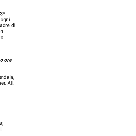
 3ª
 ogni
uadre di
on
re
o ore
andela,
r. All.
a;
l.