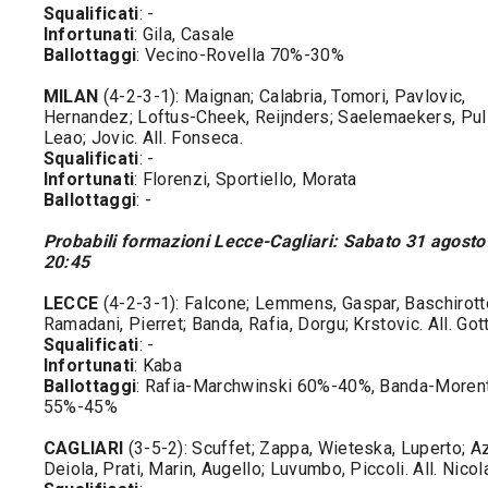
Squalificati
: -
Infortunati
: Gila, Casale
Ballottaggi
: Vecino-Rovella 70%-30%
MILAN
(4-2-3-1): Maignan; Calabria, Tomori, Pavlovic,
Hernandez; Loftus-Cheek, Reijnders; Saelemaekers, Puli
Leao; Jovic. All. Fonseca.
Squalificati
: -
Infortunati
: Florenzi, Sportiello, Morata
Ballottaggi
: -
Probabili formazioni Lecce-Cagliari: Sabato 31 agosto
20:45
LECCE
(4-2-3-1): Falcone; Lemmens, Gaspar, Baschirotto
Ramadani, Pierret; Banda, Rafia, Dorgu; Krstovic. All. Gott
Squalificati
: -
Infortunati
: Kaba
Ballottaggi
: Rafia-Marchwinski 60%-40%, Banda-Moren
55%-45%
CAGLIARI
(3-5-2): Scuffet; Zappa, Wieteska, Luperto; Az
Deiola, Prati, Marin, Augello; Luvumbo, Piccoli. All. Nicol