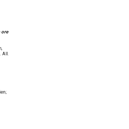
 ore
n,
 All.
ien;