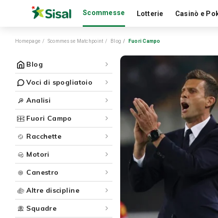
Scommesse
Lotterie
Casinò e Po
Homepage
Scommesse Matchpoint
Blog
Fuori Campo
Blog
Voci di spogliatoio
Analisi
Fuori Campo
Racchette
Motori
Canestro
Altre discipline
Squadre