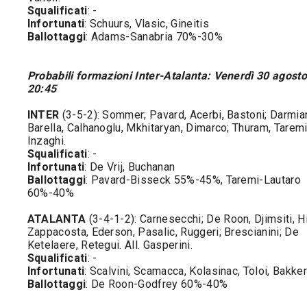
Squalificati
: -
Infortunati
: Schuurs, Vlasic, Gineitis
Ballottaggi
: Adams-Sanabria 70%-30%
Probabili formazioni Inter-Atalanta: Venerdì 30 agosto
20:45
INTER
(3-5-2): Sommer; Pavard, Acerbi, Bastoni; Darmia
Barella, Calhanoglu, Mkhitaryan, Dimarco; Thuram, Taremi.
Inzaghi.
Squalificati
: -
Infortunati
: De Vrij, Buchanan
Ballottaggi
: Pavard-Bisseck 55%-45%, Taremi-Lautaro
60%-40%
ATALANTA
(3-4-1-2): Carnesecchi; De Roon, Djimsiti, H
Zappacosta, Ederson, Pasalic, Ruggeri; Brescianini; De
Ketelaere, Retegui. All. Gasperini.
Squalificati
: -
Infortunati
: Scalvini, Scamacca, Kolasinac, Toloi, Bakker
Ballottaggi
: De Roon-Godfrey 60%-40%