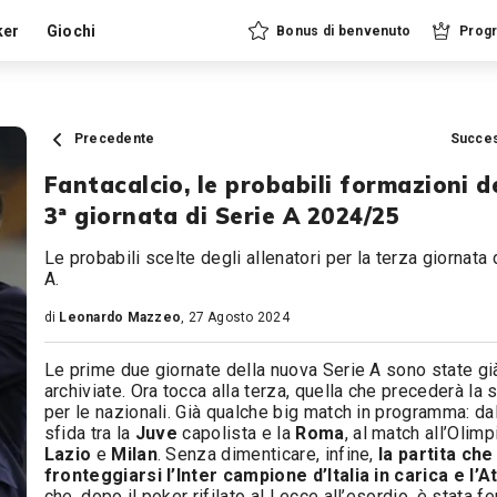
ker
Giochi
Bonus di benvenuto
Progr
Precedente
Succe
Fantacalcio, le probabili formazioni d
3ª giornata di Serie A 2024/25
Le probabili scelte degli allenatori per la terza giornata 
A.
di
Leonardo Mazzeo
, 27 Agosto 2024
Le prime due giornate della nuova Serie A sono state gi
archiviate. Ora tocca alla terza, quella che precederà la 
per le nazionali. Già qualche big match in programma: da
sfida tra la
Juve
capolista e la
Roma
, al match all’Olimp
Lazio
e
Milan
. Senza dimenticare, infine,
la partita ch
fronteggiarsi l’Inter campione d’Italia in carica e l’A
che, dopo il poker rifilato al Lecce all’esordio, è stata f