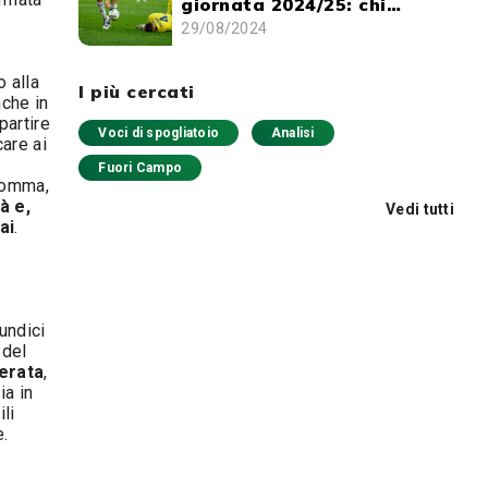
giornata 2024/25: chi
schierare e chi evitare
29/08/2024
o alla
I più cercati
nche in
partire
Voci di spogliatoio
Analisi
are ai
r
Fuori Campo
nsomma,
à e,
Vedi tutti
ai
.
undici
 del
erata
,
ia in
li
e.
a