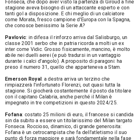
Fonseca, che dopo aver visto la partenza di Giroud a fine
stagione aveva bisogno di un attaccante esperto e con
tanti gol a disposizione. E chi meglio di un calciatore
come Morata, fresco campione d'Europa con la Spagna,
che conosce benissimo la Serie A?
Pavlovic
: in difesa il rinforzo arriva dal Salisburgo, un
classe 2001 serbo che in patria ricorda a molti un ex
inter come Vidic. Grosso fisicamente, mancino, è molto
abile nei duelli aerei (e può tradursi in un vantaggio
durante i calci d'angolo). A proposito di paragoni: ha
preso il numero 31, quello che apparteneva a Stam.
Emerson Royal
: a destra arriva un terzino che
rimpiazzerà l'infortunato Florenzi, out quasi tutta la
stagione. Si giocherà costantemente il posto da titolare
con il capitano Calabria, anche perché il Milan è
impegnato in tre competizioni in questo 2024/25.
Fofana
: costato 25 milioni di euro, il francese si candida
sin da subito a essere un titolarissimo del Milan targato
Fonseca. Roccioso, dinamico, di grande generosita:
Fofana è un cetrocampista che fa dell'atletismo il suo
punto di forza maggiore e sarà fondamentale nella fase