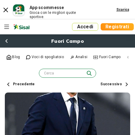
App scommesse
Scarica
Gioca con le migliori quote
sportive.
Accedi
Registrati
Fuori Campo
Blog
Voci di spogliatoio
Analisi
Fuori Campo
R
Precedente
Successivo