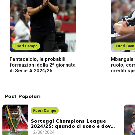
Fuori Campo
Fuori Cam
Fantacalcio, le probabili
Mbangula a
formazioni della 2ª giornata
ruolo, co
di Serie A 2024/25
crediti s
Post Popolari
Fuori Campo
Sorteggi Champions League
2024/25: quando ci sono e dove
vederli
12/08/2024