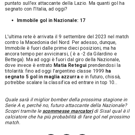
puntato sull'ex attaccante della Lazio. Ma quanti gol ha
segnato con l'Italia, ad oggi?
Immobile gol in Nazionale: 17
L'ultima rete è arrivata il 9 settembre del 2023 nel match
contro la Macedonia del Nord. Per adesso, dunque,
Immobile è fuori dalle prime dieci posizioni, ma ha
ancora tempo per avvicinarsi, ( è a -2 da Gilardino e
Bettega). Ma ad oggi è fuori dal giro della Nazionale,
dove invece è entrato
Matia Retegui
prendendosi la
titolarità: fino ad oggi l'argentino classe 1999
ha
segnato 5 gol in maglia azzurra
e in futuro, chissà,
potrebbe scalare la classifica ed entrare in top 10...
Quale sarà il miglior bomber della prossima stagione in
Serie A e, perché no, futuro attaccante della Nazionale?
Scopri tramite le
scommesse marcatori
di Sisal qual è il
calciatore che ha più probabilità di fare gol nel prossimo
match.