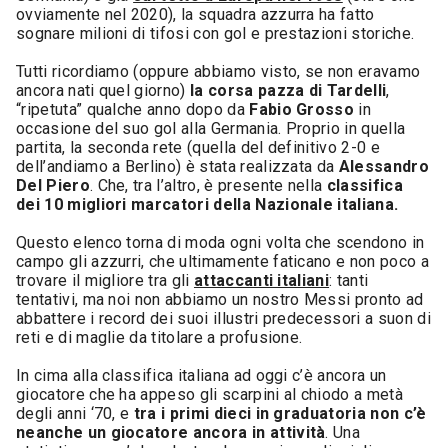
ovviamente nel 2020), la squadra azzurra ha fatto
sognare milioni di tifosi con gol e prestazioni storiche.
Tutti ricordiamo (oppure abbiamo visto, se non eravamo
ancora nati quel giorno)
la corsa pazza di Tardelli
,
“ripetuta” qualche anno dopo da
Fabio Grosso
in
occasione del suo gol alla Germania. Proprio in quella
partita, la seconda rete (quella del definitivo 2-0 e
dell’andiamo a Berlino) è stata realizzata da
Alessandro
Del Piero
. Che, tra l’altro, è presente nella
classifica
dei 10 migliori marcatori della Nazionale italiana.
Questo elenco torna di moda ogni volta che scendono in
campo gli azzurri, che ultimamente faticano e non poco a
trovare il migliore tra gli
attaccanti italiani
: tanti
tentativi, ma noi non abbiamo un nostro Messi pronto ad
abbattere i record dei suoi illustri predecessori a suon di
reti e di maglie da titolare a profusione.
In cima alla classifica italiana ad oggi c’è ancora un
giocatore che ha appeso gli scarpini al chiodo a metà
degli anni ‘70, e
tra i primi dieci in graduatoria non c’è
neanche un giocatore ancora in attività
. Una