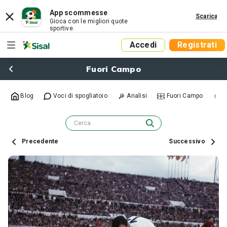
App scommesse
Scarica
Gioca con le migliori quote
sportive.
Accedi
Registrati
Fuori Campo
Blog
Voci di spogliatoio
Analisi
Fuori Campo
R
Precedente
Successivo