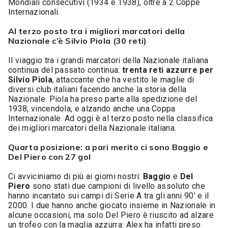
Mondiali consecutivi (1934 e 1938), oltre a 2 Coppe
Internazionali.
Al terzo posto tra i migliori marcatori della
Nazionale c’è Silvio Piola (30 reti)
Il viaggio tra i grandi marcatori della Nazionale italiana
continua del passato continua:
trenta reti azzurre per
Silvio Piola
, attaccante che ha vestito le maglie di
diversi club italiani facendo anche la storia della
Nazionale. Piola ha preso parte alla spedizione del
1938, vincendola, e alzando anche una Coppa
Internazionale. Ad oggi è al terzo posto nella classifica
dei migliori marcatori della Nazionale italiana.
Quarta posizione: a pari merito ci sono Baggio e
Del Piero con 27 gol
Ci avviciniamo di più ai giorni nostri:
Baggio
e
Del
Piero
sono stati due campioni di livello assoluto che
hanno incantato sui campi di Serie A tra gli anni 90’ e il
2000. I due hanno anche giocato insieme in Nazionale in
alcune occasioni, ma solo Del Piero è riuscito ad alzare
un trofeo con la maglia azzurra: Alex ha infatti preso