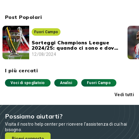
Post Popolari
Fuori Campo
Sorteggi Champions League
2024/25: quando ci sono e dove
vederli
12/08/2024
I più cercati
Voci di spogliatoio
Analisi
Fuori Campo
Vedi tutti
Possiamo aiutarti?
Visita il nostro help center per ricevere l’assistenza di cui hai
bisogno.
Ricevi supporto