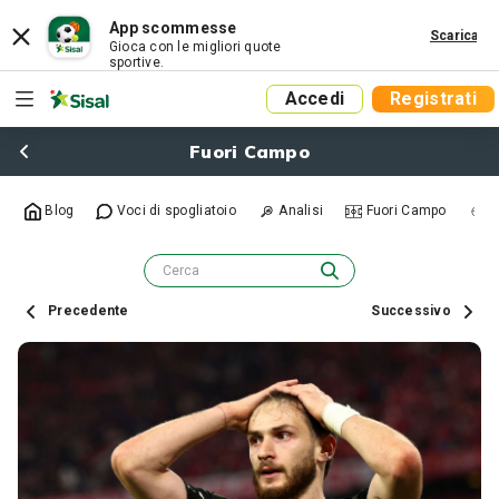
App scommesse
Scarica
Gioca con le migliori quote
sportive.
Accedi
Registrati
Fuori Campo
Blog
Voci di spogliatoio
Analisi
Fuori Campo
R
Precedente
Successivo