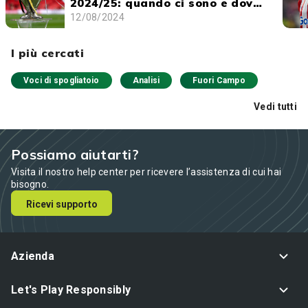
2024/25: quando ci sono e dove
vederli
12/08/2024
I più cercati
Voci di spogliatoio
Analisi
Fuori Campo
Vedi tutti
Possiamo aiutarti?
Visita il nostro help center per ricevere l’assistenza di cui hai
bisogno.
Ricevi supporto
Azienda
Let's Play Responsibly