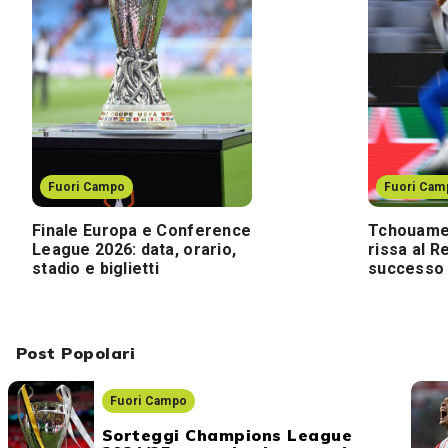
Fuori Campo
Fuori Cam
Finale Europa e Conference
Tchouamen
League 2026: data, orario,
rissa al R
stadio e biglietti
successo
Post Popolari
Fuori Campo
Sorteggi Champions League