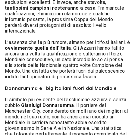
esclusioni eccellenti. E invece, anche stavolta,
tantissimi campioni resteranno a casa
. Tra mancate
qualificazioni, eliminazioni clamorose e qualche
infortunio pesante, la prossima Coppa del Mondo
perderà diversi protagonisti di assoluto livello
internazionale.
L’assenza che fa più rumore, almeno per i tifosi italiani, è
ovviamente quella dell’Italia
. Gli Azzurri hanno fallito
ancora una volta la qualificazione e salteranno il terzo
Mondiale consecutivo, un dato incredibile se si pensa
alla storia della Nazionale quattro volte Campione del
Mondo. Una disfatta che porterà fuori dal palcoscenico
iridato tanti giocatori di primissima fascia.
Donnarumma e i big italiani fuori dal Mondiale
Il simbolo più evidente dell’esclusione azzurra è senza
dubbio
Gianluigi Donnarumma
. Il portiere del
Manchester City, considerato da molti uno dei migliori al
mondo nel suo ruolo, non ha ancora mai giocato un
Mondiale in carriera nonostante abbia esordito
giovanissimo in Serie A e in Nazionale. Una statistica
che fotografa perfettamente il momento complicato del