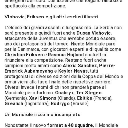
emergenti del ruolo. Due assenze che tolgono fantasia e
spettacolo alla competizione.
Vlahovic, Eriksen e gli altri esclusi illustri
L’elenco dei grandi assenti è lunghissimo. La Serbia non
sarà presente e quindi fuori anche
Dusan Vlahovic
,
attaccante della Juventus che avrebbe potuto essere
uno dei protagonisti del torneo. Niente Mondiale pure
per la Danimarca, con giocatori esperti e di qualità come
Christian Eriksen
e
Rasmus
Hojlund
costretti a
rinunciare alla competizione. Restano fuori anche
campioni molto amati come
Alexis Sanchez
,
Pierre-
Emerick Aubameyang
e
Keylor Navas
, tutti
protagonisti di diverse edizioni della Coppa del Mondo e
ormai vicini alla fase finale delle rispettive carriere.
Diversi invece i nomi di chi non prenderà parte al
Mondiale per infortunio:
Gnabry
e
Ter Stegen
(Germania),
Xavi Simons
(Olanda),
Ekitike
(Francia),
Grealish
(Inghilterra),
Rodrygo
(Brasile).
Un Mondiale ricco ma incompleto
Nonostante il nuovo
format a 48 squadre
, il Mondiale