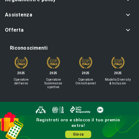
Assistenza
Offerta
Riconoscimenti
2025
2025
2025
2025
Operatore
Operatore
Operatore
Modello Diversity
dell'anno
Scommesse
Omnichannel
& Inclusion
sportive
Registrati ora e sblocca il tuo premio
IL GIOCO È VIETATO AI MINORI
extra!
E PUÒ CAUSARE DIPENDENZA PATOLOGICA
Sisal Italia S.p.A. - Via Ugo Bassi 6, 20159 Milano - P.I. 02433760135 - Conc.
Gioca
GAD: 16020