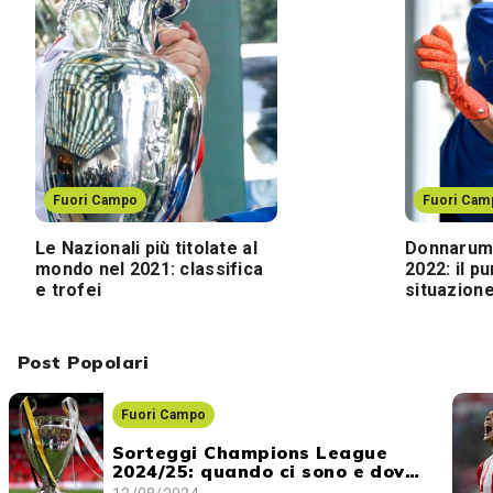
Fuori Campo
Fuori Cam
Le Nazionali più titolate al
Donnarumm
mondo nel 2021: classifica
2022: il pu
e trofei
situazion
Post Popolari
Fuori Campo
Sorteggi Champions League
2024/25: quando ci sono e dove
vederli