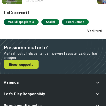
12/08/2024
I più cercati
Voci di spogliatoio
Analisi
Fuori Campo
Vedi tutti
Possiamo aiutarti?
Visita il nostro help center per ricevere l’assistenza di cui hai
bisogno.
Ricevi supporto
Azienda
Let's Play Responsibly
Regolamenti e policy