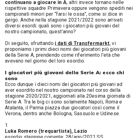
continuano a giocare in A
, altri invece tornano nelle
rispettive squadre Primavera oppure vengono spediti nei
campionati minori per “farsi le ossa”, come si dice in
gergo. Anche nella stagione 2021/2022 sono arrivati
diversi esordi: quali sono i giocatori più giovani del
nostro campionato, quest’anno?
Di seguito, sfruttando
i dati di Transfermarkt
, vi
proponiamo i primi dieci nomi dei giocatori più giovani
della Serie A, prendendo come riferimento l’età che
avevano nel giorno del loro esordio.
I giocatori più giovani della Serie A: ecco chi
sono
Ecco dunque i dieci nomi dei giocatori più giovani ad
aver esordito nel nostro campionato nel corso della
stagione 2020/2021, aggiornati alla 20esima giornata di
Serie A. Tra le big ci sono solamente Napoli, Roma e
Atalanta, il Parma piazza due giocatori così come il
Verona, dentro anche Bologna, Sassuolo e Udinese.
1
Luka Romero (trequartista), Lazio
esordio stagione corrente: 28/ago/2021 SS