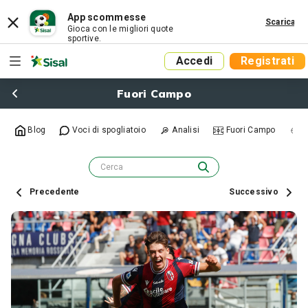
App scommesse
Scarica
Gioca con le migliori quote
sportive.
Accedi
Registrati
Fuori Campo
Blog
Voci di spogliatoio
Analisi
Fuori Campo
R
Precedente
Successivo