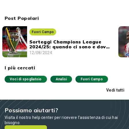
Post Popolari
Fuori Campo
Sorteggi Champions League
2024/25: quando ci sono e dove
vederli
12/08/2024
I più cercati
Voci di spogliatoio
Analisi
Fuori Campo
Vedi tutti
Possiamo aiutarti?
Visita il nostro help center per ricevere l’assistenza di cui hai
bisogno.