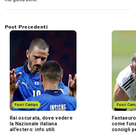
Post Precedenti
Fuori Campo
Fuori Cam
Rai oscurata, dove vedere
Fantaeurop
la Nazionale italiana
come funz
all’estero: info utili
consigli p