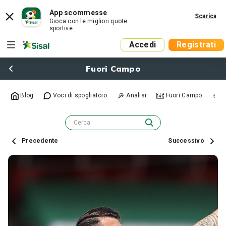
App scommesse
Scarica
Gioca con le migliori quote
sportive.
Accedi
Registrati
Fuori Campo
Blog
Voci di spogliatoio
Analisi
Fuori Campo
R
Precedente
Successivo