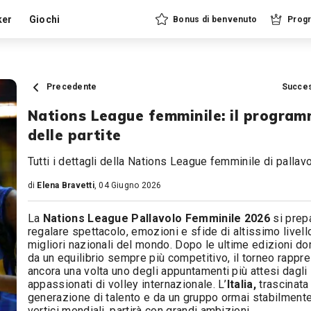
ker
Giochi
Bonus di benvenuto
Progr
Precedente
Succe
Nations League femminile: il progra
delle partite
Tutti i dettagli della Nations League femminile di pallavo
di
Elena Bravetti
, 04 Giugno 2026
La
Nations League Pallavolo Femminile 2026
si prep
regalare spettacolo, emozioni e sfide di altissimo livello
migliori nazionali del mondo. Dopo le ultime edizioni d
da un equilibrio sempre più competitivo, il torneo rappr
ancora una volta uno degli appuntamenti più attesi dagli
appassionati di volley internazionale. L’
Italia,
trascinata
generazione di talento e da un gruppo ormai stabilmente
vertici mondiali, partirà con grandi ambizioni.