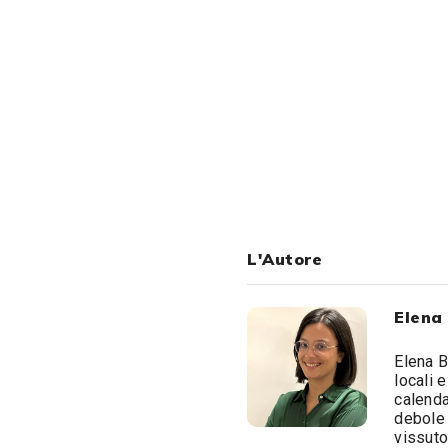
L'Autore
Elena
Elena B
locali 
calenda
debole 
vissuto