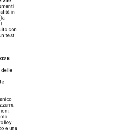
a alle
momenti
lità in
(la
ct
uito con
un test
2026
 delle
te
ganico
zzurre,
ioni,
olo.
volley
to e una