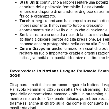
Stati Uniti
: continuano a rappresentare una potenz
assoluta della pallavolo femminile. La nazionale
americana dispone di un sistema di gioco estrem
fisico e organizzato.
Turchia
: negli ultimi anni ha compiuto un salto di q
impressionante. Il movimento turco è cresciuto
enormemente sia a livello di club che di nazionale.
Serbia
: resta una squadra ricca di talento individu
abituata a giocare partite ad alta pressione. Le se
saranno ancora protagoniste nella corsa alla Final E
Cina e Giappone
: anche le nazionali asiatiche po
recitare un ruolo importante grazie a organizzazio
tattica, velocità e capacità difensive di altissimo li
Dove vedere la Nations League Pallavolo Femm
2026
Gli appassionati italiani potranno seguire la Nations Le
Pallavolo Femminile 2026 in diretta TV e streaming. Tut
gare della competizione saranno visibili in streaming s
mentre i match della Nazionale Italiana, potrebbero ess
trasmessi anche in chiaro sulla Rai come di consueto in
manifestazioni.