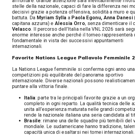
affrontare. Grande attenzione sarà inevitabilmente rivolt
stelle della nazionale, capaci di fare la differenza nei 
decisivi grazie a potenza offensiva, solidità a muro e qua
battuta. Da
Myriam Sylla
a
Paola Egonu, Anna Danesi
capitana azzurra) e
Alessia Orro
, senza dimenticare il 
Velasco
. Il percorso dell’Italia nella VNL 2026 sarà seg
enorme interesse anche perché il torneo rappresenterà 
fondamentale in vista dei successivi appuntamenti
internazionali.
Favorite Nations League Pallavolo Femminile 
La Nations League femminile si conferma ogni anno una
competizioni più equilibrate del panorama sportivo
internazionale. Diverse nazionali possono realisticamen
puntare alla vittoria finale.
Italia
: parte tra le principali favorite grazie a un or
completo in ogni reparto. La qualità tecnica delle a
unita all’esperienza maturata nelle grandi competiz
rende la nazionale italiana una seria candidata al tit
Brasile
: rimane una delle squadre più temibili del 
mondiale. Le sudamericane hanno tradizione, talen
capacità unica di esaltarsi nei tornei internazionali.