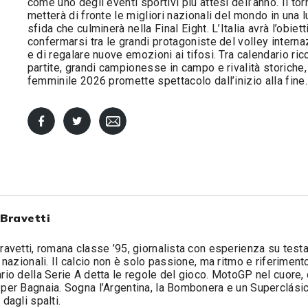
come uno degli eventi sportivi più attesi dell’anno. Il to
metterà di fronte le migliori nazionali del mondo in una 
sfida che culminerà nella Final Eight. L’Italia avrà l’obiett
confermarsi tra le grandi protagoniste del volley interna
e di regalare nuove emozioni ai tifosi. Tra calendario ric
partite, grandi campionesse in campo e rivalità storiche
femminile 2026 promette spettacolo dall’inizio alla fine.
 Bravetti
ravetti, romana classe ’95, giornalista con esperienza su test
e nazionali. Il calcio non è solo passione, ma ritmo e riferimento:
rio della Serie A detta le regole del gioco. MotoGP nel cuore,
per Bagnaia. Sogna l’Argentina, la Bombonera e un Superclási
 dagli spalti.