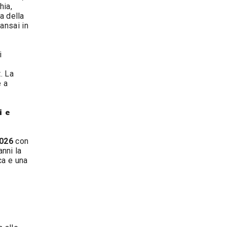
hia,
a della
ansai in
i
. La
e a
i e
2026
con
anni la
ca e una