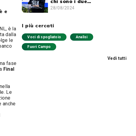
chi sono i due
portabandiera dell’Italia
28/08/2024
è e
I più cercati
L, è la
ta dalla
Voci di spogliatoio
Analisi
lge le
 banco
Fuori Campo
Vedi tutti
una fase
na
Final
nella
le. Le
zione
e anche
l