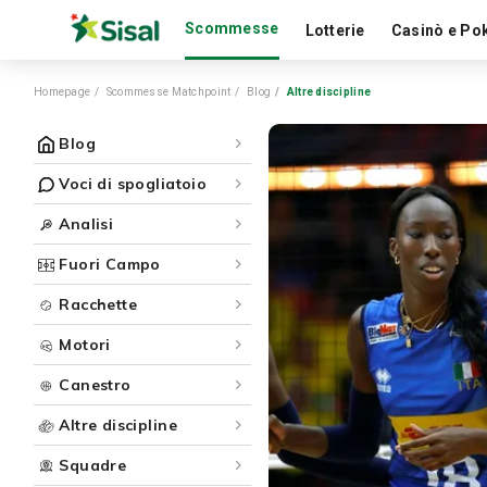
Scommesse
Lotterie
Casinò e Po
Homepage
Scommesse Matchpoint
Blog
Altre discipline
Blog
Voci di spogliatoio
Analisi
Fuori Campo
Racchette
Motori
Canestro
Altre discipline
Squadre