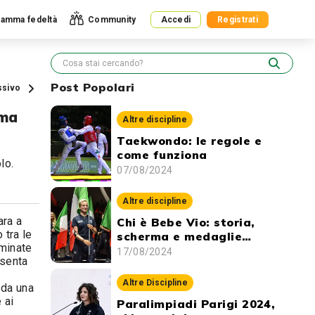
amma fedeltà
Community
Accedi
Registrati
Post Popolari
ssivo
mma
Altre discipline
Taekwondo: le regole e
come funziona
lo.
07/08/2024
Altre discipline
ara a
Chi è Bebe Vio: storia,
 tra le
scherma e medaglie
ominate
vinte
17/08/2024
esenta
Altre Discipline
 da una
 ai
Paralimpiadi Parigi 2024,