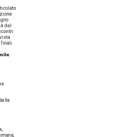
ticolato
izione.
ugno
tà del
contri
vista
finali.
nile
na
della
.
a,
timana,