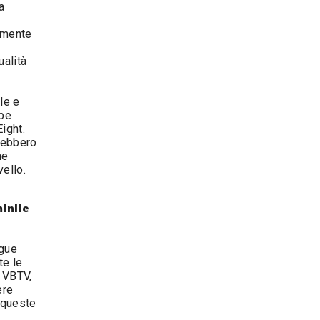
a
amente
ualità
ale e
rbe
ight.
trebbero
ne
vello.
inile
ague
te le
u VBTV,
ere
 queste