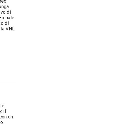
rneo
lunga
ivo di
zionale
co di
, la VNL
ate
 il
 con un
co