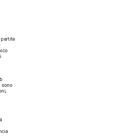
 partite
i
mico
i
ub
e sono
oni,
i
ncia