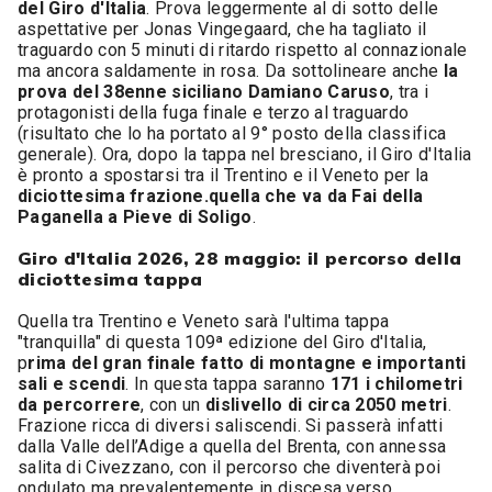
del Giro d'Italia
. Prova leggermente al di sotto delle
aspettative per Jonas Vingegaard, che ha tagliato il
traguardo con 5 minuti di ritardo rispetto al connazionale
ma ancora saldamente in rosa. Da sottolineare anche
la
prova del 38enne siciliano Damiano Caruso
, tra i
protagonisti della fuga finale e terzo al traguardo
(risultato che lo ha portato al 9° posto della classifica
generale). Ora, dopo la tappa nel bresciano, il Giro d'Italia
è pronto a spostarsi tra il Trentino e il Veneto per la
diciottesima frazione.quella che va da Fai della
Paganella a Pieve di Soligo
.
Giro d'Italia 2026, 28 maggio: il percorso della
diciottesima tappa
Quella tra Trentino e Veneto sarà l'ultima tappa
"tranquilla" di questa 109ª edizione del Giro d'Italia,
p
rima del gran finale fatto di montagne e importanti
sali e scendi
. In questa tappa saranno
171 i chilometri
da percorrere
, con un
dislivello di circa 2050 metri
.
Frazione ricca di diversi saliscendi. Si passerà infatti
dalla Valle dell’Adige a quella del Brenta, con annessa
salita di Civezzano, con il percorso che diventerà poi
ondulato ma prevalentemente in discesa verso