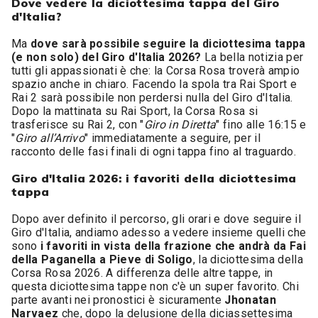
Dove vedere la diciottesima tappa del Giro
d'Italia?
Ma
dove sarà possibile seguire la diciottesima tappa
(e non solo) del Giro d'Italia 2026?
La bella notizia per
tutti gli appassionati è che: la Corsa Rosa troverà ampio
spazio anche in chiaro. Facendo la spola tra Rai Sport e
Rai 2 sarà possibile non perdersi nulla del Giro d'Italia.
Dopo la mattinata su Rai Sport, la Corsa Rosa si
trasferisce su Rai 2, con "
Giro in Diretta
" fino alle 16:15 e
"
Giro all’Arrivo
" immediatamente a seguire, per il
racconto delle fasi finali di ogni tappa fino al traguardo.
Giro d'Italia 2026: i favoriti della diciottesima
tappa
Dopo aver definito il percorso, gli orari e dove seguire il
Giro d'Italia, andiamo adesso a vedere insieme quelli che
sono
i favoriti in vista della frazione che andrà da Fai
della Paganella a Pieve di Soligo
, la diciottesima della
Corsa Rosa 2026. A differenza delle altre tappe, in
questa diciottesima tappe non c'è un super favorito. Chi
parte avanti nei pronostici è sicuramente
Jhonatan
Narvaez
che, dopo la delusione della diciassettesima