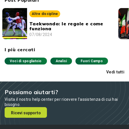
Post Popolari
Altre discipline
Taekwondo: le regole e come
funziona
07/08/2024
I più cercati
Voci di spogliatoio
Analisi
Fuori Campo
Vedi tutti
Possiamo aiutarti?
Visita il nostro help center per ricevere l’assistenza di cui hai
bisogno.
Ricevi supporto