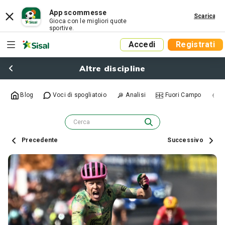
App scommesse
Scarica
Gioca con le migliori quote
sportive.
Accedi
Registrati
Altre discipline
Blog
Voci di spogliatoio
Analisi
Fuori Campo
R
Precedente
Successivo