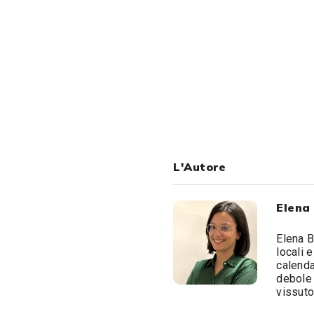
L'Autore
Elena
Elena B
locali 
calenda
debole 
vissuto