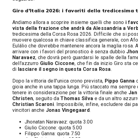
Giro d'Italia 2026: i favoriti della tredicesima
Andiamo allora a scoprire insieme quelli che sono
i favo
vista della frazione che andrà da Alessandria a Ver
tredicesima della Corsa Rosa 2026. Difficile che si pos
muovere qualcosa in chiave classifica generale, con Af
Eulálio che dovrebbe mantenere ancora la maglia rosa. 
arrivare con i favori del pronostico è senza dubbio
Jhon
Naravaez
, che dovrà però guardarsi le spalle della fam
dell'azzurro
Giulio Ciccone
, che fin da inizio Giro sta 
di
lasciare il segno in questa Corsa Rosa
.
Dopo la vittoria dell'unica crono prevista,
Pippo Ganna
c
gioia anche in una tappa lunga. Più staccato ma sempre
tenere in considerazione per la vittoria finale anche
Jan
Christen
, seguito da
Thomas Silva
e da un altro azzur
Christian Scaroni
. Impossibile, infine, escludere dai pa
vincitori anche
Jonas Vingegaard
.
Jhonatan Naravaez: quota 3.00
Giulio Ciccone: quota 5.00
Filippo Ganna: quota 7.50