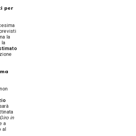
ti per
icesima
previsti
ma la
 la
 stimato
zione
ima
 non
zio
sarà
ttinata
Giro in
e a
o al