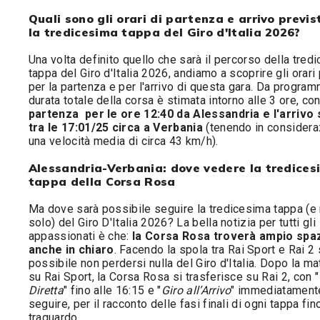
Quali sono gli orari di partenza e arrivo previs
la tredicesima tappa del Giro d'Italia 2026?
Una volta definito quello che sarà il percorso della tred
tappa del Giro d'Italia 2026, andiamo a scoprire gli orari 
per la partenza e per l'arrivo di questa gara. Da program
durata totale della corsa è stimata intorno alle 3 ore, con
partenza per le ore 12:40 da Alessandria e l'arrivo
tra le 17:01/25 circa a Verbania
(tenendo in considera
una velocità media di circa 43 km/h).
Alessandria-Verbania: dove vedere la tredices
tappa della Corsa Rosa
Ma dove sarà possibile seguire la tredicesima tappa (e
solo) del Giro D'Italia 2026? La bella notizia per tutti gli
appassionati è che:
la Corsa Rosa troverà ampio spa
anche in chiaro
. Facendo la spola tra Rai Sport e Rai 2 
possibile non perdersi nulla del Giro d'Italia. Dopo la ma
su Rai Sport, la Corsa Rosa si trasferisce su Rai 2, con "
Diretta
" fino alle 16:15 e "
Giro all’Arrivo
" immediatament
seguire, per il racconto delle fasi finali di ogni tappa fin
traguardo.