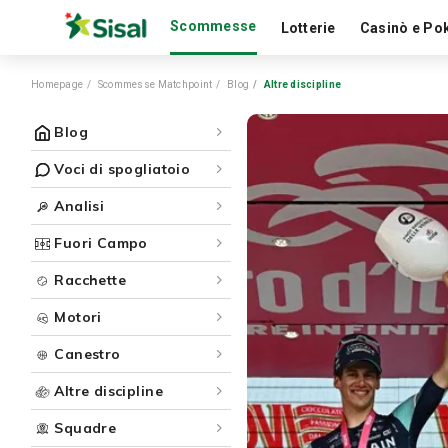
Scommesse
Lotterie
Casinò e Po
Homepage
Scommesse Matchpoint
Blog
Altre discipline
Blog
Voci di spogliatoio
Analisi
Fuori Campo
Racchette
Motori
Canestro
Altre discipline
Squadre