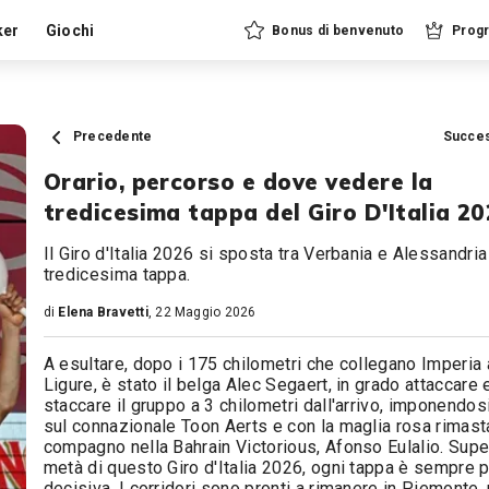
ker
Giochi
Bonus di benvenuto
Progr
Precedente
Succe
Orario, percorso e dove vedere la
tredicesima tappa del Giro D'Italia 2
Il Giro d'Italia 2026 si sposta tra Verbania e Alessandria
tredicesima tappa.
di
Elena Bravetti
, 22 Maggio 2026
A esultare, dopo i 175 chilometri che collegano Imperia 
Ligure, è stato il belga Alec Segaert, in grado attaccare 
staccare il gruppo a 3 chilometri dall'arrivo, imponendos
sul connazionale Toon Aerts e con la maglia rosa rimast
compagno nella Bahrain Victorious, Afonso Eulalio. Supe
metà di questo Giro d'Italia 2026, ogni tappa è sempre p
decisiva. I corridori sono pronti a rimanere in Piemonte, 