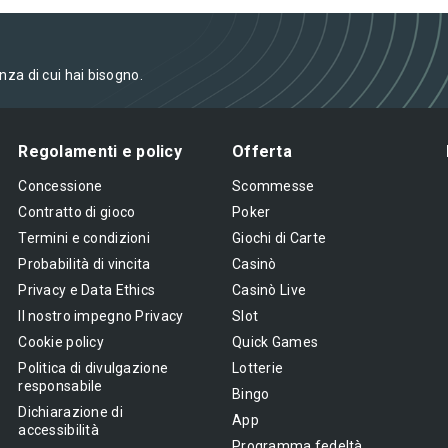
enza di cui hai bisogno.
Regolamenti e policy
Offerta
Concessione
Scommesse
Contratto di gioco
Poker
Termini e condizioni
Giochi di Carte
Probabilità di vincita
Casinò
Privacy e Data Ethics
Casinò Live
Il nostro impegno Privacy
Slot
Cookie policy
Quick Games
Politica di divulgazione
Lotterie
responsabile
Bingo
Dichiarazione di
App
accessibilità
Programma fedeltà