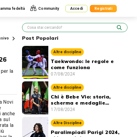
amma fedeltà
Community
Accedi
Registrati
Post Popolari
ssivo
Altre discipline
026
Taekwondo: le regole e
come funziona
 per la
07/08/2024
Altre discipline
Chi è Bebe Vio: storia,
a Novi
scherma e medaglie
e
vinte
17/08/2024
i anche
a sul
Altre Discipline
rata la
iù
Paralimpiadi Parigi 2024,
per la