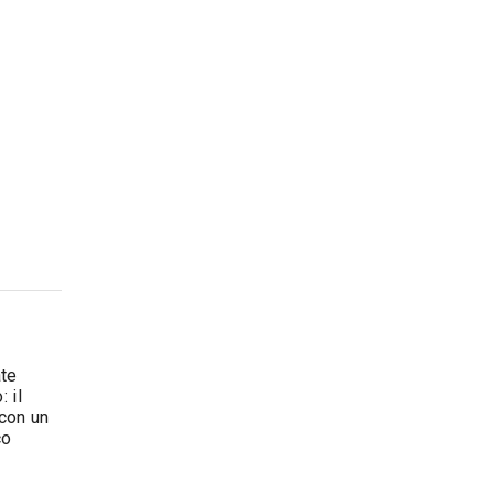
ate
 il
 con un
co