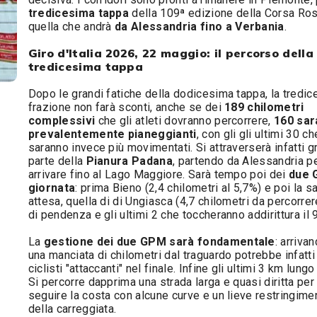
tredicesima tappa
della 109ª edizione della Corsa Ros
quella che andrà
da Alessandria fino a Verbania
.
Giro d'Italia 2026, 22 maggio: il percorso della
tredicesima tappa
Dopo le grandi fatiche della dodicesima tappa, la tredi
frazione non farà sconti, anche se dei
189 chilometri
complessivi
che gli atleti dovranno percorrere,
160 sa
prevalentemente pianeggianti
, con gli gli ultimi 30 ch
saranno invece più movimentati. Si attraverserà infatti g
parte della
Pianura Padana
, partendo da Alessandria p
arrivare fino al Lago Maggiore. Sarà tempo poi dei
due 
giornata
: prima Bieno (2,4 chilometri al 5,7%) e poi la sa
attesa, quella di di Ungiasca (4,7 chilometri da percorre
di pendenza e gli ultimi 2 che toccheranno addirittura il 
La
gestione dei due GPM sarà fondamentale
: arriva
una manciata di chilometri dal traguardo potrebbe infatti 
ciclisti "attaccanti" nel finale. Infine gli ultimi 3 km lungo
Si percorre dapprima una strada larga e quasi diritta per
seguire la costa con alcune curve e un lieve restringime
della carreggiata.