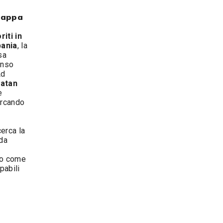
 tappa
riti in
bania
, la
sa
onso
Ad
atan
e
cercando
erca la
 da
ro come
pabili