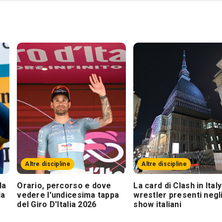
Altre discipline
Altre discipline
la
Orario, percorso e dove
La card di Clash in Italy
la
vedere l'undicesima tappa
wrestler presenti negl
del Giro D'Italia 2026
show italiani