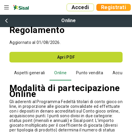
Accedi
Registrati
Online
Regolamento
Aggiornato al 01/08/2026.
Apri PDF
Aspetti generali
Online
Punto vendita
Accumulo 
Modalità di partecipazione
Online
Gli aderenti al Programma Fedeltà titolari di conto gioco on
line, in proporzione alle giocate convalidate ed effettuate
con i depositi in denaro accreditati sul Conto gioco online,
acquisiscono punti. I punti sono divisi in due categorie:
status point (mensili e annuali) e Sisal point. L’importo
giocato moltiplicato per il coefficiente di giocata (diversi
per tipologia di prodotto) determina il numero di status