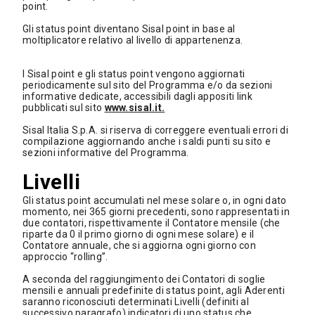
point.
Gli status point diventano Sisal point in base al
moltiplicatore relativo al livello di appartenenza.
I Sisal point e gli status point vengono aggiornati
periodicamente sul sito del Programma e/o da sezioni
informative dedicate, accessibili dagli appositi link
pubblicati sul sito
www.sisal.it.
Sisal Italia S.p.A. si riserva di correggere eventuali errori di
compilazione aggiornando anche i saldi punti su sito e
sezioni informative del Programma.
Livelli
Gli status point accumulati nel mese solare o, in ogni dato
momento, nei 365 giorni precedenti, sono rappresentati in
due contatori, rispettivamente il Contatore mensile (che
riparte da 0 il primo giorno di ogni mese solare) e il
Contatore annuale, che si aggiorna ogni giorno con
approccio “rolling”.
A seconda del raggiungimento dei Contatori di soglie
mensili e annuali predefinite di status point, agli Aderenti
saranno riconosciuti determinati Livelli (definiti al
successivo paragrafo) indicatori di uno status che