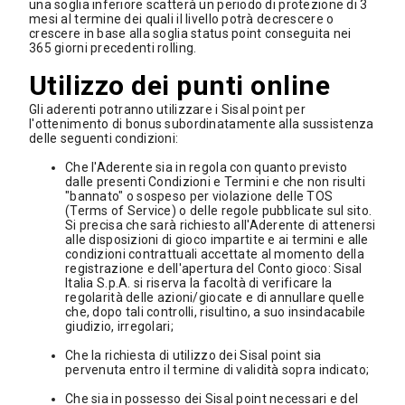
una soglia inferiore scatterà un periodo di protezione di 3
mesi al termine dei quali il livello potrà decrescere o
crescere in base alla soglia status point conseguita nei
365 giorni precedenti rolling.
Utilizzo dei punti online
Gli aderenti potranno utilizzare i Sisal point per
l'ottenimento di bonus subordinatamente alla sussistenza
delle seguenti condizioni:
Che l'Aderente sia in regola con quanto previsto
dalle presenti Condizioni e Termini e che non risulti
"bannato" o sospeso per violazione delle TOS
(Terms of Service) o delle regole pubblicate sul sito.
Si precisa che sarà richiesto all'Aderente di attenersi
alle disposizioni di gioco impartite e ai termini e alle
condizioni contrattuali accettate al momento della
registrazione e dell'apertura del Conto gioco: Sisal
Italia S.p.A. si riserva la facoltà di verificare la
regolarità delle azioni/giocate e di annullare quelle
che, dopo tali controlli, risultino, a suo insindacabile
giudizio, irregolari;
Che la richiesta di utilizzo dei Sisal point sia
pervenuta entro il termine di validità sopra indicato;
Che sia in possesso dei Sisal point necessari e del