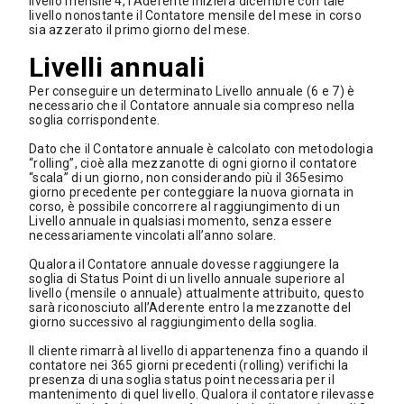
livello mensile 4, l’Aderente inizierà dicembre con tale
livello nonostante il Contatore mensile del mese in corso
sia azzerato il primo giorno del mese.
Livelli annuali
Per conseguire un determinato Livello annuale (6 e 7) è
necessario che il Contatore annuale sia compreso nella
soglia corrispondente.
Dato che il Contatore annuale è calcolato con metodologia
“rolling”, cioè alla mezzanotte di ogni giorno il contatore
“scala” di un giorno, non considerando più il 365esimo
giorno precedente per conteggiare la nuova giornata in
corso, è possibile concorrere al raggiungimento di un
Livello annuale in qualsiasi momento, senza essere
necessariamente vincolati all’anno solare.
Qualora il Contatore annuale dovesse raggiungere la
soglia di Status Point di un livello annuale superiore al
livello (mensile o annuale) attualmente attribuito, questo
sarà riconosciuto all’Aderente entro la mezzanotte del
giorno successivo al raggiungimento della soglia.
Il cliente rimarrà al livello di appartenenza fino a quando il
contatore nei 365 giorni precedenti (rolling) verifichi la
presenza di una soglia status point necessaria per il
mantenimento di quel livello. Qualora il contatore rilevasse