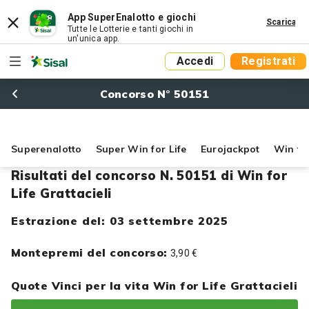
App SuperEnalotto e giochi
Scarica
Tutte le Lotterie e tanti giochi in
un'unica app.
Accedi
Registrati
Concorso N° 50151
Superenalotto
Super Win for Life
Eurojackpot
Win for
Risultati del concorso N. 50151 di Win for
Life Grattacieli
Estrazione del: 03 settembre 2025
Montepremi del concorso:
3,90 €
Quote Vinci per la vita Win for Life Grattacieli