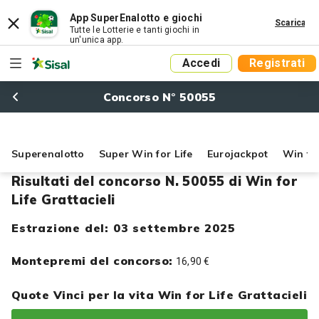
App SuperEnalotto e giochi
Scarica
Tutte le Lotterie e tanti giochi in
un'unica app.
Accedi
Registrati
Concorso N° 50055
Superenalotto
Super Win for Life
Eurojackpot
Win for
Risultati del concorso N. 50055 di Win for
Life Grattacieli
Estrazione del: 03 settembre 2025
Montepremi del concorso:
16,90 €
Quote Vinci per la vita Win for Life Grattacieli