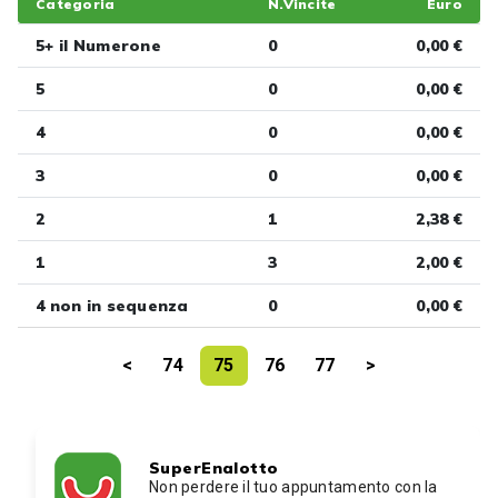
Categoria
N.Vincite
Euro
5+ il Numerone
0
0,00 €
5
0
0,00 €
4
0
0,00 €
3
0
0,00 €
2
1
2,38 €
1
3
2,00 €
4 non in sequenza
0
0,00 €
<
74
75
76
77
>
SuperEnalotto
Non perdere il tuo appuntamento con la