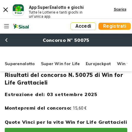
App SuperEnalotto e giochi
Scarica
Tutte le Lotterie e tanti giochi in
un'unica app.
Accedi
Registrati
Concorso N° 50075
Superenalotto
Super Win for Life
Eurojackpot
Win for
Risultati del concorso N. 50075 di Win for
Life Grattacieli
Estrazione del: 03 settembre 2025
Montepremi del concorso:
15,60 €
Quote Vinci per la vita Win for Life Grattacieli