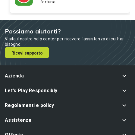
fortuna
Possiamo aiutarti?
Visita il nostro help center per ricevere l’assistenza di cui hai
bisogno.
Ricevi supporto
Azienda
Let's Play Responsibly
Regolamenti e policy
Assistenza
Offerta