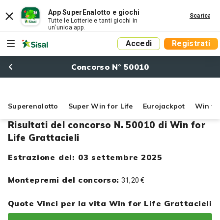
App SuperEnalotto e giochi
Scarica
Tutte le Lotterie e tanti giochi in
un'unica app.
Accedi
Registrati
Concorso N° 50010
Superenalotto
Super Win for Life
Eurojackpot
Win for
Risultati del concorso N. 50010 di Win for
Life Grattacieli
Estrazione del: 03 settembre 2025
Montepremi del concorso:
31,20 €
Quote Vinci per la vita Win for Life Grattacieli