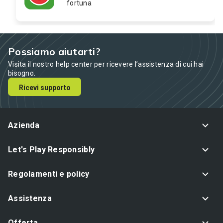
fortuna
Possiamo aiutarti?
Visita il nostro help center per ricevere l’assistenza di cui hai
bisogno.
Ricevi supporto
Azienda
Let's Play Responsibly
Regolamenti e policy
Assistenza
Offerta