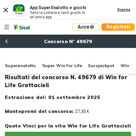
App SuperEnalotto e giochi
Scarica
Tutte le Lotterie e tanti giochi in
un'unica app.
Accedi
Registrati
Concorso N° 49679
Superenalotto
Super Win for Life
Eurojackpot
Win for
Risultati del concorso N. 49679 di Win for
Life Grattacieli
Estrazione del: 01 settembre 2025
Montepremi del concorso:
27,30 €
Quote Vinci per la vita Win for Life Grattacieli