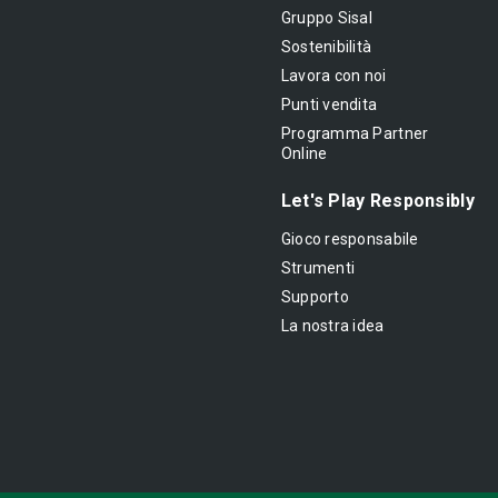
Gruppo Sisal
Sostenibilità
Lavora con noi
Punti vendita
Programma Partner
Online
Let's Play Responsibly
Gioco responsabile
Strumenti
Supporto
La nostra idea