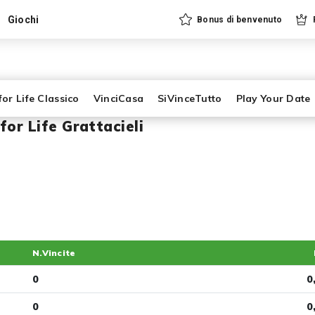
Giochi
Bonus di benvenuto
or Life Classico
VinciCasa
SiVinceTutto
Play Your Date
for Life Grattacieli
N.Vincite
0
0
0
0