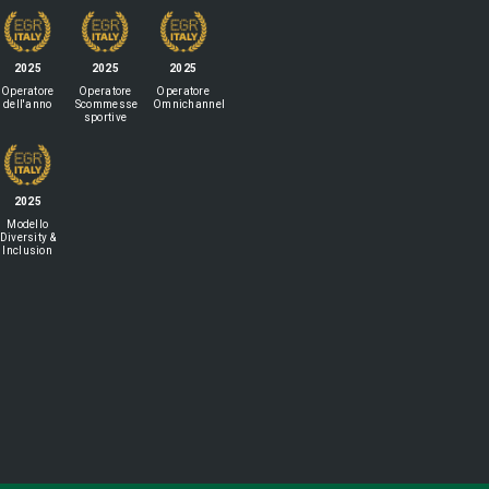
2025
2025
2025
Operatore
Operatore
Operatore
dell'anno
Scommesse
Omnichannel
sportive
2025
Modello
Diversity &
Inclusion