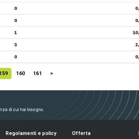
0
0
0
0
1
10
3
2
0
0
159
160
161
>
enza di cui hai bisogno.
Regolamenti e policy
Offerta