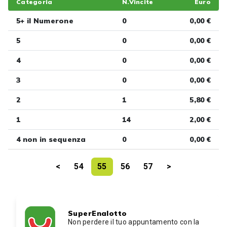
Categoria
N.Vincite
Euro
5+ il Numerone
0
0,00 €
5
0
0,00 €
4
0
0,00 €
3
0
0,00 €
2
1
5,80 €
1
14
2,00 €
4 non in sequenza
0
0,00 €
<
54
55
56
57
>
SuperEnalotto
Non perdere il tuo appuntamento con la