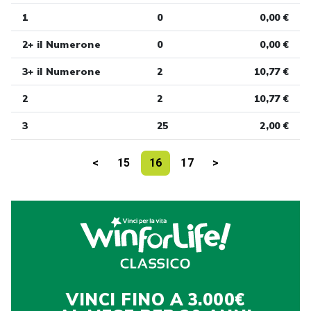
1
0
0,00 €
2+ il Numerone
0
0,00 €
3+ il Numerone
2
10,77 €
2
2
10,77 €
3
25
2,00 €
<
15
16
17
>
VINCI FINO A 3.000€