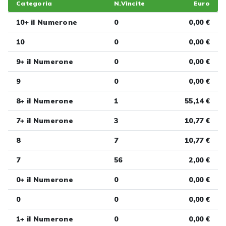
Categoria
N.Vincite
Euro
10+ il Numerone
0
0,00 €
10
0
0,00 €
9+ il Numerone
0
0,00 €
9
0
0,00 €
8+ il Numerone
1
55,14 €
7+ il Numerone
3
10,77 €
8
7
10,77 €
7
56
2,00 €
0+ il Numerone
0
0,00 €
0
0
0,00 €
1+ il Numerone
0
0,00 €