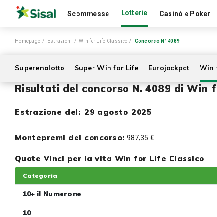
Lotterie
Scommesse
Casinò e Poker
Homepage
Estrazioni
Win for Life Classico
Concorso N° 4089
Superenalotto
Super Win for Life
Eurojackpot
Win f
Risultati del concorso N. 4089 di Win f
Estrazione del: 29 agosto 2025
Montepremi del concorso:
987,35 €
Quote Vinci per la vita Win for Life Classico
Categoria
10+ il Numerone
10