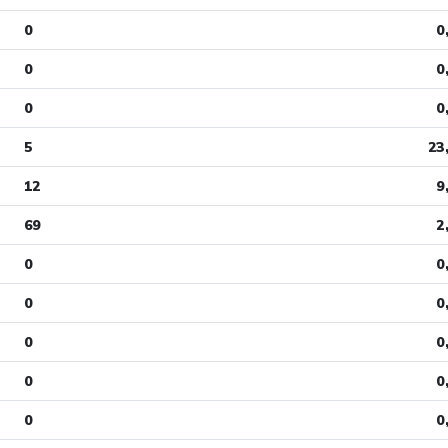
0
0
0
0
0
0
5
23
12
9
69
2
0
0
0
0
0
0
0
0
0
0