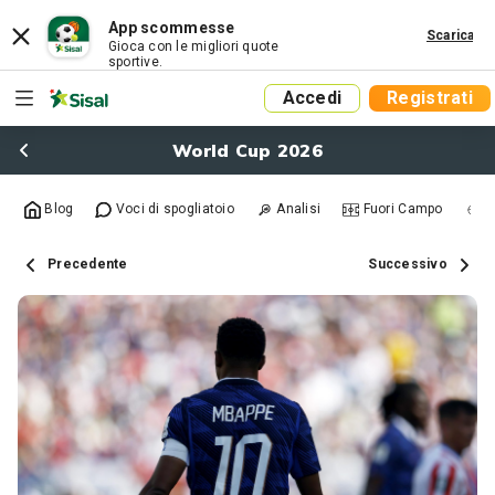
App scommesse
Scarica
Gioca con le migliori quote
sportive.
Accedi
Registrati
World Cup 2026
Blog
Voci di spogliatoio
Analisi
Fuori Campo
R
Precedente
Successivo