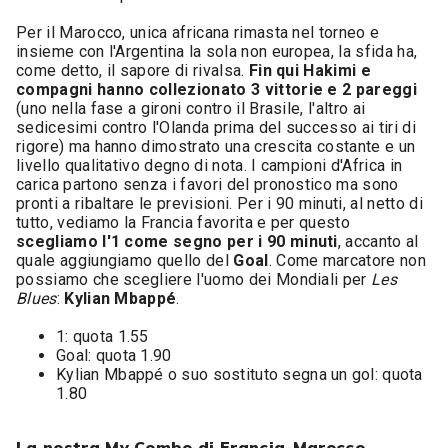
Per il Marocco, unica africana rimasta nel torneo e
insieme con l'Argentina la sola non europea, la sfida ha,
come detto, il sapore di rivalsa.
Fin qui Hakimi e
compagni hanno collezionato 3 vittorie e 2 pareggi
(uno nella fase a gironi contro il Brasile, l'altro ai
sedicesimi contro l'Olanda prima del successo ai tiri di
rigore) ma hanno dimostrato una crescita costante e un
livello qualitativo degno di nota. I campioni d'Africa in
carica partono senza i favori del pronostico ma sono
pronti a ribaltare le previsioni. Per i 90 minuti, al netto di
tutto, vediamo la Francia favorita e per questo
scegliamo l'1 come segno per i 90 minuti
, accanto al
quale aggiungiamo quello del
Goal
. Come marcatore non
possiamo che scegliere l'uomo dei Mondiali per
Les
Blues
:
Kylian Mbappé
.
1: quota 1.55
Goal: quota 1.90
Kylian Mbappé o suo sostituto segna un gol: quota
1.80
La nostra My Combo di Francia-Marocco