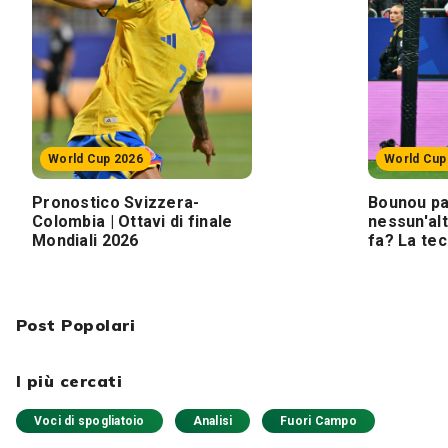
World Cup 2026
World Cup
Pronostico Svizzera-
Bounou pa
Colombia | Ottavi di finale
nessun'al
Mondiali 2026
fa? La tec
Post Popolari
I più cercati
Voci di spogliatoio
Analisi
Fuori Campo